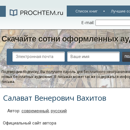
Список книг
Лучшие о
E-mail:
Скачайте сотни оформленных ау
Подтвердив подписку, Вы получите пароль для бесплатного неограниче
новых бесплатных аудиокниг. В письмах может так же содержаться информ
письма.
Салават Венерович Вахитов
Автор:
современный
,
русский
Официальный сайт автора