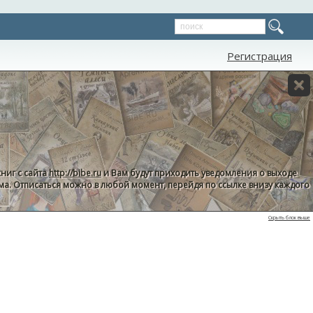
Регистрация
ниг с сайта
http://bibe.ru
и Вам будут приходить уведомления о выходе
пама. Отписаться можно в любой момент, перейдя по ссылке внизу каждого
Скрыть блок выше