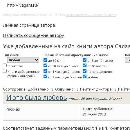
http://ivagant.ru/
Автор был добавлен 2013-07-21 10:24:44
пользователем Салават Вахитов
..
Личная страница автора
Написать сообщение автору
Уже добавленные на сайт книги автора Сала
Тип книги
Время на чтение-прослушивание книги:
Жа
до 30 мин
от 5 до 10 часов
С текстом
от 30 мин до 1 часа
от 10 часов
Книги добавленные
от 1 часа до 2 часов
не определено
самими авторами
от 2 часов до 5 часов
любое
Сортировка:
Добавлено
↑
↓
Озвучено
↑
↓
Рейтинг диктора
↑
↓
Рейти
И это была любовь
(читать 26 мин.) (слушать 24 мин.)
Рассказ
Книга добавлена:
21 июля 2013
Соответствует заданным параметрам книг:
1
из
1
. книг это