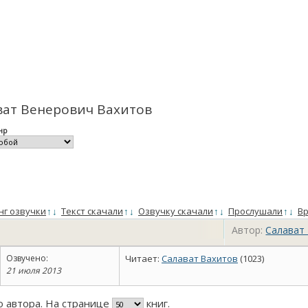
ват Венерович Вахитов
нр
нг озвучки
↑
↓
Текст скачали
↑
↓
Озвучку скачали
↑
↓
Прослушали
↑
↓
Вр
Автор:
Салават
Озвучено:
Читает:
Салават Вахитов
(1023)
21 июля 2013
го автора. На странице
книг.