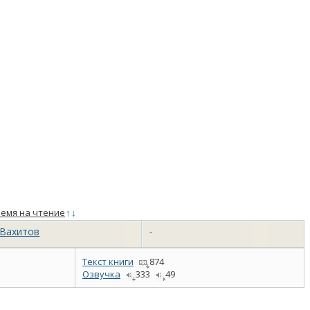
емя на чтение
↑
↓
 Вахитов
-
Текст книги
874
Озвучка
333
49