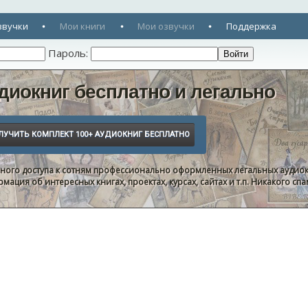
звучки
Мои книги
Мои озвучки
Поддержка
Пароль:
диокниг бесплатно и легально
нного доступа к сотням профессионально оформленных легальных аудиок
ация об интересных книгах, проектах, курсах, сайтах и т.п. Никакого с