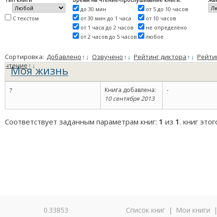
до 30 мин
от 5 до 10 часов
С текстом
от 30 мин до 1 часа
от 10 часов
от 1 часа до 2 часов
не определено
от 2 часов до 5 часов
любое
Сортировка:
Добавлено
↑
↓
Озвучено
↑
↓
Рейтинг диктора
↑
↓
Рейти
чтение
↑
↓
Моя жизнь
?
Книга добавлена:
-
10 сентября 2013
Соответствует заданным параметрам книг:
1
из
1
. книг это
0.33853
Список книг
|
Мои книги