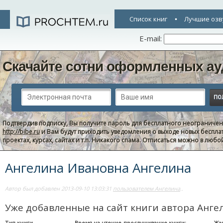
Список книг
Лучшие озв
E-mail:
Скачайте сотни оформленных ау
Подтвердив подписку, Вы получите пароль для бесплатного неограниче
http://bibe.ru
и Вам будут приходить уведомления о выходе новых беспла
проектах, курсах, сайтах и т.п. Никакого спама. Отписаться можно в люб
Ангелина Ивановна Ангелина
Автор был добавлен 2013-09-10 13:03:31
пользователем Ангелина
..
Уже добавленные на сайт книги автора Анге
Тип книги
Время на чтение-прослушивание книги:
Жа