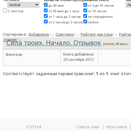
до 30 мин
от 5 до 10 часов
С текстом
от 30 мин до 1 часа
от 10 часов
от 1 часа до 2 часов
не определено
от 2 часов до 5 часов
любое
Сортировка:
Добавлено
↑
↓
Озвучено
↑
↓
Рейтинг диктора
↑
↓
Рейти
чтение
↑
↓
Сила троих. Начало. Отрывок
(читать 30 мин.)
Фентези
Книга добавлена:
-
20 сентября 2013
Соответствует заданным параметрам книг:
1
из
1
. книг это
0.33164
Список книг
|
Мои книги