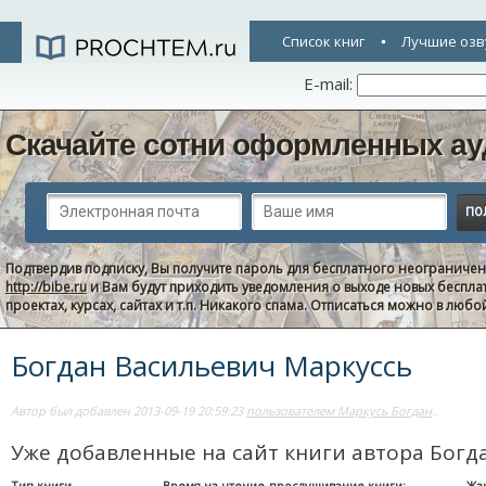
Список книг
Лучшие озв
E-mail:
Скачайте сотни оформленных ау
Подтвердив подписку, Вы получите пароль для бесплатного неограниче
http://bibe.ru
и Вам будут приходить уведомления о выходе новых беспла
проектах, курсах, сайтах и т.п. Никакого спама. Отписаться можно в люб
Богдан Васильевич Маркуссь
Автор был добавлен 2013-09-19 20:59:23
пользователем Маркусь Богдан
..
Уже добавленные на сайт книги автора Богд
Тип книги
Время на чтение-прослушивание книги:
Жа