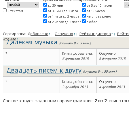
до 30 мин
от 5 до 10 часов
С текстом
от 30 мин до 1 часа
от 10 часов
от 1 часа до 2 часов
не определено
от 2 часов до 5 часов
любое
Сортировка:
Добавлено
↑
↓
Озвучено
↑
↓
Рейтинг диктора
↑
↓
Рейти
чтение
↑
↓
Далекая музыка
(слушать 8 ч. 3 мин.)
?
Книга добавлена:
Озвучено:
6 февраля 2015
6 февраля 2015
Двадцать писем к другу
(слушать 6 ч. 50 мин.)
?
Книга добавлена:
Озвучено:
3 декабря 2013
4 декабря 2013
Соответствует заданным параметрам книг:
2
из
2
. книг это