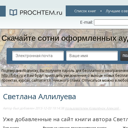
Список книг
Лучшие озв
E-mail:
Скачайте сотни оформленных ау
Подтвердив подписку, Вы получите пароль для бесплатного неограниче
http://bibe.ru
и Вам будут приходить уведомления о выходе новых беспла
проектах, курсах, сайтах и т.п. Никакого спама. Отписаться можно в люб
Светлана Аллилуева
Автор был добавлен 2013-12-03 19:14:38
пользователем Ковалёнок Алексей
..
Уже добавленные на сайт книги автора Свет
Тип книги
Время на чтение-прослушивание книги:
Жа