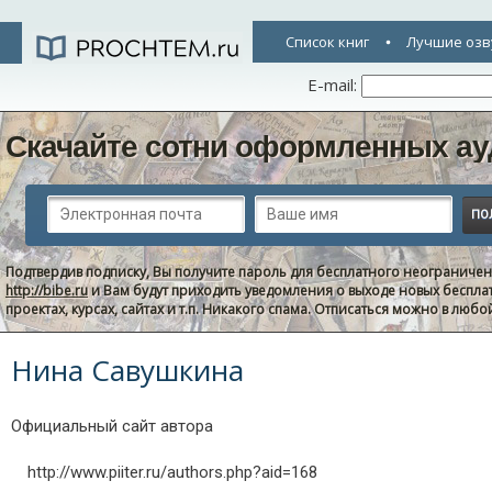
Список книг
Лучшие озв
E-mail:
Скачайте сотни оформленных ау
Подтвердив подписку, Вы получите пароль для бесплатного неограниче
http://bibe.ru
и Вам будут приходить уведомления о выходе новых беспла
проектах, курсах, сайтах и т.п. Никакого спама. Отписаться можно в люб
Нина Савушкина
Официальный сайт автора
http://www.piiter.ru/authors.php?aid=168