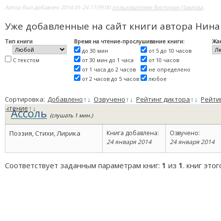
Автор был добавлен 2014-01-24 17:59:00
пользователем Виктория Павлова
..
Уже добавленные на сайт книги автора Нин
Тип книги
Время на чтение-прослушивание книги:
Жа
до 30 мин
от 5 до 10 часов
С текстом
от 30 мин до 1 часа
от 10 часов
от 1 часа до 2 часов
не определено
от 2 часов до 5 часов
любое
Сортировка:
Добавлено
↑
↓
Озвучено
↑
↓
Рейтинг диктора
↑
↓
Рейти
чтение
↑
↓
Ассоль
(слушать 1 мин.)
Поэзия, Стихи, Лирика
Книга добавлена:
Озвучено:
24 января 2014
24 января 2014
Соответствует заданным параметрам книг:
1
из
1
. книг это