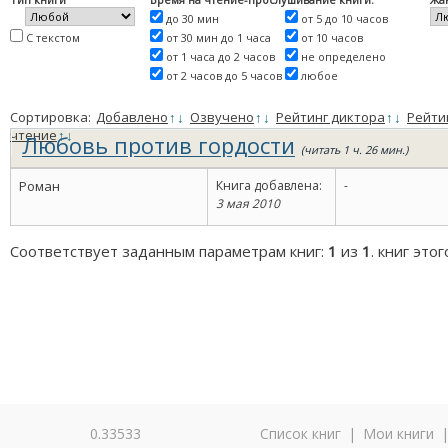
до 30 мин
от 5 до 10 часов
С текстом
от 30 мин до 1 часа
от 10 часов
от 1 часа до 2 часов
не определено
от 2 часов до 5 часов
любое
Сортировка:
Добавлено
↑
↓
Озвучено
↑
↓
Рейтинг диктора
↑
↓
Рейти
чтение
↑
↓
Любовь против гордости
(читать 1 ч. 26 мин.)
Роман
Книга добавлена:
-
3 мая 2010
Соответствует заданным параметрам книг:
1
из
1
. книг это
0.33533
Список книг
|
Мои книги