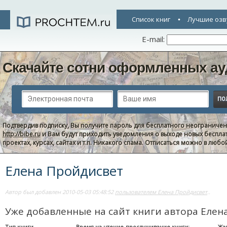
Список книг
Лучшие озв
E-mail:
Скачайте сотни оформленных ау
Подтвердив подписку, Вы получите пароль для бесплатного неограниче
http://bibe.ru
и Вам будут приходить уведомления о выходе новых беспла
проектах, курсах, сайтах и т.п. Никакого спама. Отписаться можно в люб
Елена Пройдисвет
Автор был добавлен 2010-05-03 05:48:52
пользователем Елена Пройдисвет
..
Уже добавленные на сайт книги автора Елен
Тип книги
Время на чтение-прослушивание книги:
Жа