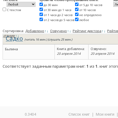
до 30 мин
от 5 до 10 часов
С текстом
от 30 мин до 1 часа
от 10 часов
от 1 часа до 2 часов
не определено
от 2 часов до 5 часов
любое
Сортировка:
Добавлено
↑
↓
Озвучено
↑
↓
Рейтинг диктора
↑
↓
Рейти
чтение
↑
↓
Садко
(читать 16 мин.) (слушать 25 мин.)
Былина
Книга добавлена:
Озвучено:
20 апреля 2014
20 апреля 2014
Соответствует заданным параметрам книг:
1
из
1
. книг это
0.3404
Список книг
|
Мои книги