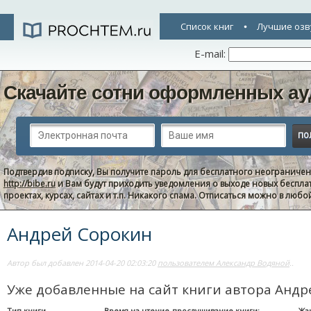
Список книг
Лучшие озв
E-mail:
Скачайте сотни оформленных ау
Подтвердив подписку, Вы получите пароль для бесплатного неограниче
http://bibe.ru
и Вам будут приходить уведомления о выходе новых беспла
проектах, курсах, сайтах и т.п. Никакого спама. Отписаться можно в люб
Андрей Сорокин
Автор был добавлен 2014-04-20 02:03:20
пользователем Александр Водяной
..
Уже добавленные на сайт книги автора Анд
Тип книги
Время на чтение-прослушивание книги:
Жа