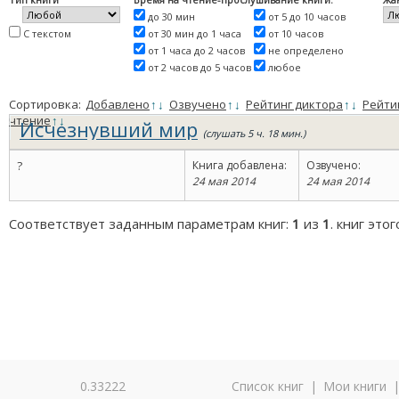
до 30 мин
от 5 до 10 часов
С текстом
от 30 мин до 1 часа
от 10 часов
от 1 часа до 2 часов
не определено
от 2 часов до 5 часов
любое
Сортировка:
Добавлено
↑
↓
Озвучено
↑
↓
Рейтинг диктора
↑
↓
Рейти
чтение
↑
↓
Исчезнувший мир
(слушать 5 ч. 18 мин.)
?
Книга добавлена:
Озвучено:
24 мая 2014
24 мая 2014
Соответствует заданным параметрам книг:
1
из
1
. книг это
0.33222
Список книг
|
Мои книги