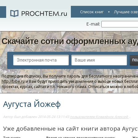
Список книг
Лучшие озв
E-mail:
Скачайте сотни оформленных ау
Подтвердив подписку, Вы получите пароль для бесплатного неограниче
http://bibe.ru
и Вам будут приходить уведомления о выходе новых беспла
проектах, курсах, сайтах и т.п. Никакого спама. Отписаться можно в люб
Аугуста Йожеф
Автор был добавлен 2014-05-24 13:11:43
пользователем Ковалёнок Алексей
..
Уже добавленные на сайт книги автора Аугу
Тип книги
Время на чтение-прослушивание книги:
Жа