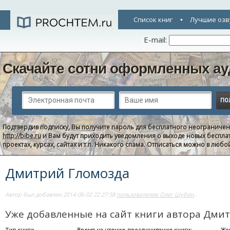
Список книг
Лучшие озв
E-mail:
Скачайте сотни оформленных ау
Подтвердив подписку, Вы получите пароль для бесплатного неограниче
http://bibe.ru
и Вам будут приходить уведомления о выходе новых беспла
проектах, курсах, сайтах и т.п. Никакого спама. Отписаться можно в люб
Дмитрий Гломозда
Автор был добавлен 2014-06-02 22:27:58
пользователем Олег Шубин
..
Уже добавленные на сайт книги автора Дми
Тип книги
Время на чтение-прослушивание книги:
Жа