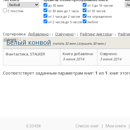
до 30 мин
от 5 до 10 часов
С текстом
от 30 мин до 1 часа
от 10 часов
от 1 часа до 2 часов
не определено
от 2 часов до 5 часов
любое
Сортировка:
Добавлено
↑
↓
Озвучено
↑
↓
Рейтинг диктора
↑
↓
Рейти
чтение
↑
↓
Белый конвой
(читать 32 мин.) (слушать 30 мин.)
Фантастика, STALKER
Книга добавлена:
Озвучено:
3 июня 2014
3 июня 2014
Соответствует заданным параметрам книг:
1
из
1
. книг это
0.33436
Список книг
|
Мои книги