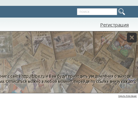
Регистрация
ниг с сайта
http://bibe.ru
и Вам будут приходить уведомления о выходе
пама. Отписаться можно в любой момент, перейдя по ссылке внизу каждого
Скрыть блок выше