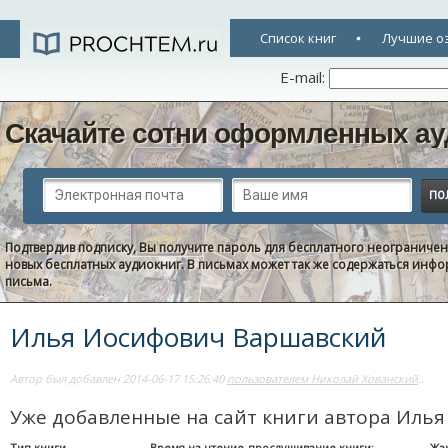
Список книг
Лучшие о
E-mail:
Скачайте сотни оформленных ау
Подтвердив подписку, Вы получите пароль для бесплатного неограниче
новых бесплатных аудиокниг. В письмах может так же содержаться информ
письма.
Илья Иосифович Варшавский
Автор был добавлен 2014-06-17 15:26:40
пользователем Николай Хованский
..
Уже добавленные на сайт книги автора Иль
Тип книги
Время на чтение-прослушивание книги:
Жа