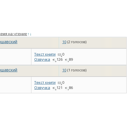
емя на чтение
↑
↓
ршавский
10
(2 голосов)
Текст книги
0
Озвучка
126
89
ршавский
10
(1 голосов)
Текст книги
0
Озвучка
121
86