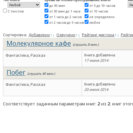
до 30 мин
от 5 до 10 часов
С текстом
от 30 мин до 1 часа
от 10 часов
от 1 часа до 2 часов
не определено
от 2 часов до 5 часов
любое
Сортировка:
Добавлено
↑
↓
Озвучено
↑
↓
Рейтинг диктора
↑
↓
Рейти
Молекулярное кафе
(слушать 8 мин.)
Фантастика, Рассказ
Книга добавлена:
17 июня 2014
Побег
(слушать 40 мин.)
Фантастика, Рассказ
Книга добавлена:
20 июня 2014
Соответствует заданным параметрам книг:
2
из
2
. книг это