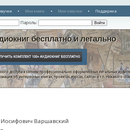
звучки
Мои книги
Мои озвучки
Поддержка
Пароль:
диокниг бесплатно и легально
нного доступа к сотням профессионально оформленных легальных аудиок
ация об интересных книгах, проектах, курсах, сайтах и т.п. Никакого с
я Иосифович Варшавский
нр