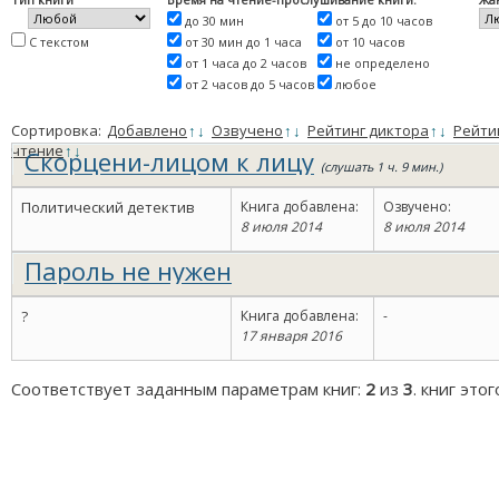
до 30 мин
от 5 до 10 часов
С текстом
от 30 мин до 1 часа
от 10 часов
от 1 часа до 2 часов
не определено
от 2 часов до 5 часов
любое
Сортировка:
Добавлено
↑
↓
Озвучено
↑
↓
Рейтинг диктора
↑
↓
Рейти
чтение
↑
↓
Скорцени-лицом к лицу
(слушать 1 ч. 9 мин.)
Политический детектив
Книга добавлена:
Озвучено:
8 июля 2014
8 июля 2014
Пароль не нужен
?
Книга добавлена:
-
17 января 2016
Соответствует заданным параметрам книг:
2
из
3
. книг это