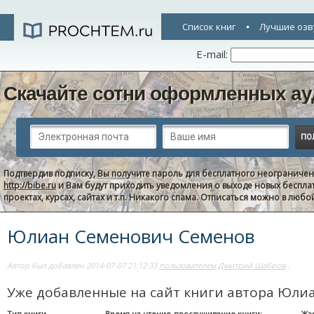
Список книг
Лучшие озв
E-mail:
Скачайте сотни оформленных ау
Подтвердив подписку, Вы получите пароль для бесплатного неограниче
http://bibe.ru
и Вам будут приходить уведомления о выходе новых беспла
проектах, курсах, сайтах и т.п. Никакого спама. Отписаться можно в люб
Юлиан Семенович Семенов
Автор был добавлен 2014-07-07 21:12:33
пользователем Дмитрий Шабров
..
Уже добавленные на сайт книги автора Юли
Тип книги
Время на чтение-прослушивание книги:
Жа