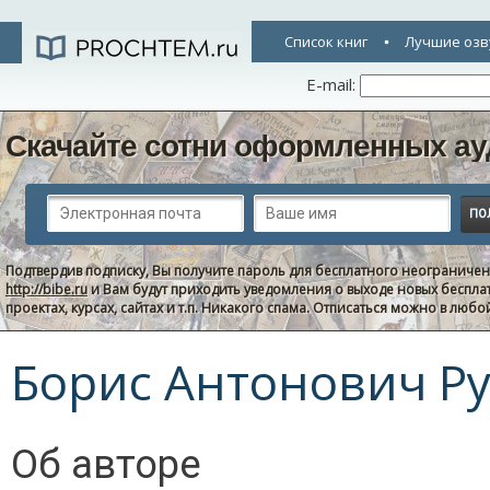
Список книг
Лучшие озв
E-mail:
Скачайте сотни оформленных ау
Подтвердив подписку, Вы получите пароль для бесплатного неограниче
http://bibe.ru
и Вам будут приходить уведомления о выходе новых беспла
проектах, курсах, сайтах и т.п. Никакого спама. Отписаться можно в люб
Борис Антонович Р
Об авторе