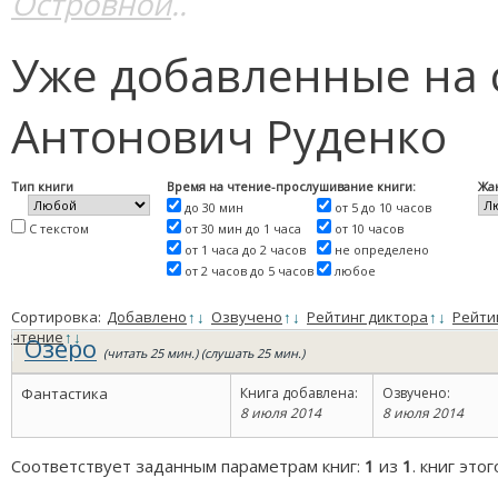
Островной
..
Уже добавленные на 
Антонович Руденко
Тип книги
Время на чтение-прослушивание книги:
Жа
до 30 мин
от 5 до 10 часов
С текстом
от 30 мин до 1 часа
от 10 часов
от 1 часа до 2 часов
не определено
от 2 часов до 5 часов
любое
Сортировка:
Добавлено
↑
↓
Озвучено
↑
↓
Рейтинг диктора
↑
↓
Рейти
чтение
↑
↓
Озеро
(читать 25 мин.) (слушать 25 мин.)
Фантастика
Книга добавлена:
Озвучено:
8 июля 2014
8 июля 2014
Соответствует заданным параметрам книг:
1
из
1
. книг это