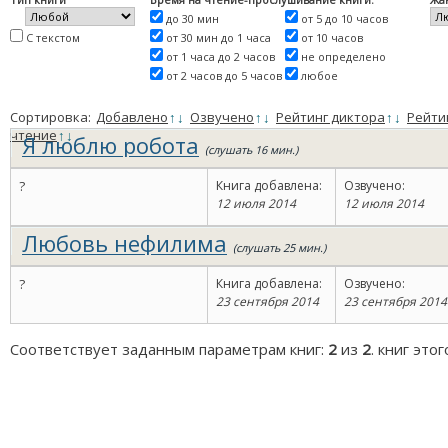
до 30 мин
от 5 до 10 часов
С текстом
от 30 мин до 1 часа
от 10 часов
от 1 часа до 2 часов
не определено
от 2 часов до 5 часов
любое
Сортировка:
Добавлено
↑
↓
Озвучено
↑
↓
Рейтинг диктора
↑
↓
Рейти
чтение
↑
↓
Я люблю робота
(слушать 16 мин.)
?
Книга добавлена:
Озвучено:
12 июля 2014
12 июля 2014
Любовь нефилима
(слушать 25 мин.)
?
Книга добавлена:
Озвучено:
23 сентября 2014
23 сентября 2014
Соответствует заданным параметрам книг:
2
из
2
. книг это