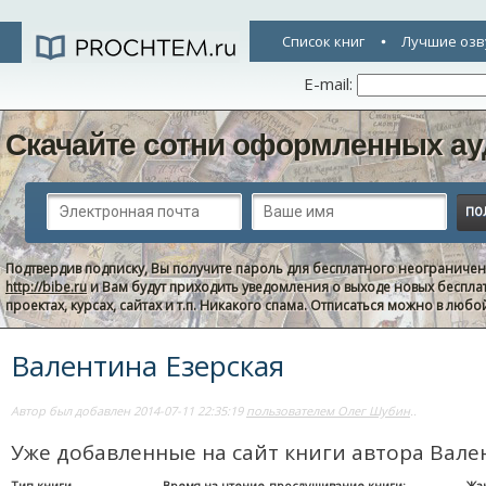
Список книг
Лучшие озв
E-mail:
Скачайте сотни оформленных ау
Подтвердив подписку, Вы получите пароль для бесплатного неограниче
http://bibe.ru
и Вам будут приходить уведомления о выходе новых беспла
проектах, курсах, сайтах и т.п. Никакого спама. Отписаться можно в люб
Валентина Езерская
Автор был добавлен 2014-07-11 22:35:19
пользователем Олег Шубин
..
Уже добавленные на сайт книги автора Вале
Тип книги
Время на чтение-прослушивание книги:
Жа