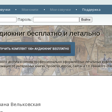
звучки
Мои книги
Мои озвучки
Поддержка
Пароль:
диокниг бесплатно и легально
нного доступа к сотням профессионально оформленных легальных аудиок
ация об интересных книгах, проектах, курсах, сайтах и т.п. Никакого с
лана Вельковская
нр