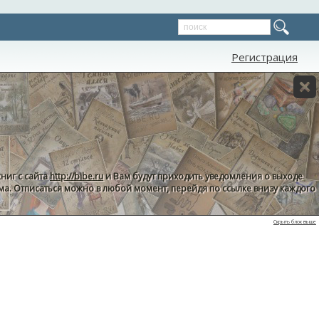
Регистрация
ниг с сайта
http://bibe.ru
и Вам будут приходить уведомления о выходе
пама. Отписаться можно в любой момент, перейдя по ссылке внизу каждого
Скрыть блок выше