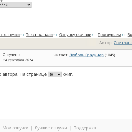
нг озвучки
↑
↓
Текст скачали
↑
↓
Озвучку скачали
↑
↓
Прослушали
↑
↓
Вр
Автор:
Светлан
Озвучено:
Читает:
Любовь Градинар
(1045)
14 сентября 2014
го автора. На странице
книг.
|
Мои озвучки
|
Лучшие озвучки
|
Поддержка