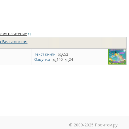
емя на чтение
↑
↓
а Вельковская
-
Текст книги
652
Озвучка
140
24
© 2009-2025 Прочтем.ру