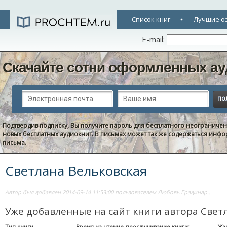
Список книг
Лучшие о
E-mail:
Скачайте сотни оформленных ау
Подтвердив подписку, Вы получите пароль для бесплатного неограниче
новых бесплатных аудиокниг. В письмах может так же содержаться информ
письма.
Светлана Вельковская
Автор был добавлен 2014-09-14 11:53:00
пользователем Любовь Градинар
..
Уже добавленные на сайт книги автора Свет
Тип книги
Время на чтение-прослушивание книги:
Жа