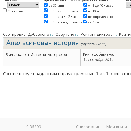
до 30 мин
от 5 до 10 часов
С текстом
от 30 мин до 1 часа
от 10 часов
от 1 часа до 2 часов
не определено
от 2 часов до 5 часов
любое
Сортировка:
Добавлено
↑
↓
Озвучено
↑
↓
Рейтинг диктора
↑
↓
Рейти
Апельсиновая история
(слушать 5 мин.)
Быль-сказка, Детская, Актерскоя
Книга добавлена:
14 сентября 2014
Соответствует заданным параметрам книг:
1
из
1
. книг это
0.36399
Список книг
|
Мои книги