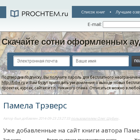
Список книг
Лучшие озв
E-mail:
Скачайте сотни оформленных ау
Подтвердив подписку, Вы получите пароль для бесплатного неограниче
http://bibe.ru
и Вам будут приходить уведомления о выходе новых беспла
проектах, курсах, сайтах и т.п. Никакого спама. Отписаться можно в люб
Памела Трэверс
Автор был добавлен 2014-09-23 23:27:33
пользователем Олег Шубин
..
Уже добавленные на сайт книги автора Паме
Тип книги
Время на чтение-прослушивание книги:
Жа