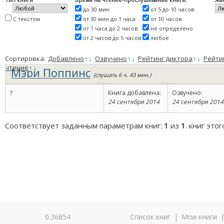
до 30 мин
от 5 до 10 часов
С текстом
от 30 мин до 1 часа
от 10 часов
от 1 часа до 2 часов
не определено
от 2 часов до 5 часов
любое
Сортировка:
Добавлено
↑
↓
Озвучено
↑
↓
Рейтинг диктора
↑
↓
Рейти
чтение
↑
↓
Мэри Поппинс
(слушать 6 ч. 43 мин.)
?
Книга добавлена:
Озвучено:
24 сентября 2014
24 сентября 2014
Соответствует заданным параметрам книг:
1
из
1
. книг это
0.36854
Список книг
|
Мои книги