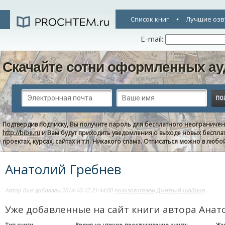
Список книг
Лучшие озв
E-mail:
Скачайте сотни оформленных ау
Подтвердив подписку, Вы получите пароль для бесплатного неограниче
http://bibe.ru
и Вам будут приходить уведомления о выходе новых беспла
проектах, курсах, сайтах и т.п. Никакого спама. Отписаться можно в люб
Анатолий Гребнев
Автор был добавлен 2014-10-12 21:44:00
пользователем Дмитрий Шабров
..
Уже добавленные на сайт книги автора Анат
Тип книги
Время на чтение-прослушивание книги:
Жа