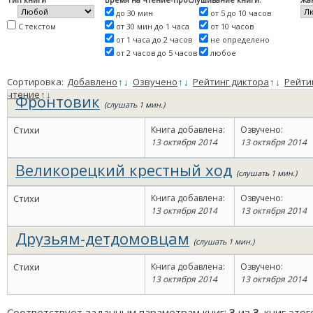
до 30 мин
от 5 до 10 часов
С текстом
от 30 мин до 1 часа
от 10 часов
от 1 часа до 2 часов
не определено
от 2 часов до 5 часов
любое
Сортировка:
Добавлено
↑
↓
Озвучено
↑
↓
Рейтинг диктора
↑
↓
Рейти
чтение
↑
↓
Фронтовик
(слушать 1 мин.)
Стихи
Книга добавлена:
Озвучено:
13 октября 2014
13 октября 2014
Великорецкий крестный ход
(слушать 1 мин.)
Стихи
Книга добавлена:
Озвучено:
13 октября 2014
13 октября 2014
Друзьям-детдомовцам
(слушать 1 мин.)
Стихи
Книга добавлена:
Озвучено:
13 октября 2014
13 октября 2014
Соответствует заданным параметрам книг:
3
из
3
. книг это