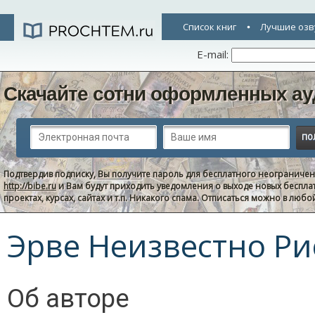
Список книг
Лучшие озв
E-mail:
Скачайте сотни оформленных ау
Подтвердив подписку, Вы получите пароль для бесплатного неограниче
http://bibe.ru
и Вам будут приходить уведомления о выходе новых беспла
проектах, курсах, сайтах и т.п. Никакого спама. Отписаться можно в люб
Эрве Неизвестно Ри
Об авторе