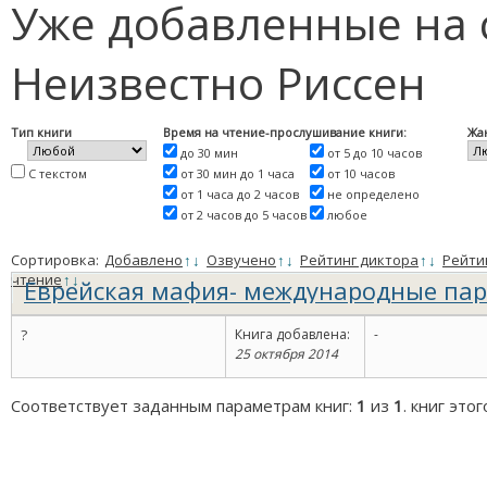
Уже добавленные на 
Неизвестно Риссен
Тип книги
Время на чтение-прослушивание книги:
Жа
до 30 мин
от 5 до 10 часов
С текстом
от 30 мин до 1 часа
от 10 часов
от 1 часа до 2 часов
не определено
от 2 часов до 5 часов
любое
Сортировка:
Добавлено
↑
↓
Озвучено
↑
↓
Рейтинг диктора
↑
↓
Рейти
чтение
↑
↓
Еврейская мафия- международные па
?
Книга добавлена:
-
25 октября 2014
Соответствует заданным параметрам книг:
1
из
1
. книг это