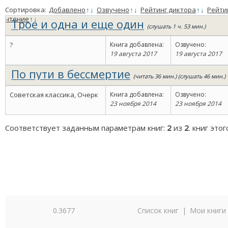
Сортировка:
Добавлено
↑
↓
Озвучено
↑
↓
Рейтинг диктора
↑
↓
Рейти
чтение
↑
↓
Трое и одна и еще один
(слушать 1 ч. 53 мин.)
?
Книга добавлена:
Озвучено:
19 августа 2017
19 августа 2017
По пути в бессмертие
(читать 36 мин.) (слушать 46 мин.)
Советская классика, Очерк
Книга добавлена:
Озвучено:
23 ноября 2014
23 ноября 2014
Соответствует заданным параметрам книг:
2
из
2
. книг это
0.3677
Список книг
|
Мои книги