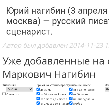
Юрий нагибин (3 апреля
москва) — русский писа
сценарист.
Автор был добавлен 2014-11-23 1
Уже добавленные на 
Маркович Нагибин
Тип книги
Время на чтение-прослушивание книги:
Жа
до 30 мин
от 5 до 10 часов
С текстом
от 30 мин до 1 часа
от 10 часов
от 1 часа до 2 часов
не определено
от 2 часов до 5 часов
любое