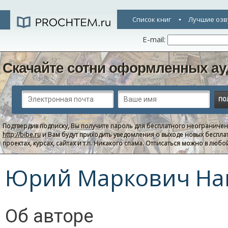
Список книг
Лучшие озв
E-mail:
Скачайте сотни оформленных ау
Подтвердив подписку, Вы получите пароль для бесплатного неограниче
http://bibe.ru
и Вам будут приходить уведомления о выходе новых беспла
проектах, курсах, сайтах и т.п. Никакого спама. Отписаться можно в люб
Юрий Маркович На
Об авторе