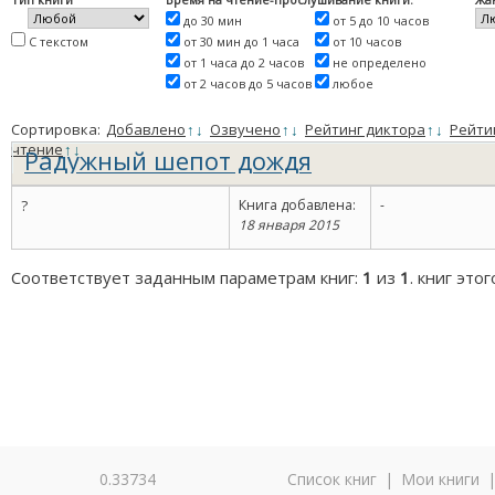
до 30 мин
от 5 до 10 часов
С текстом
от 30 мин до 1 часа
от 10 часов
от 1 часа до 2 часов
не определено
от 2 часов до 5 часов
любое
Сортировка:
Добавлено
↑
↓
Озвучено
↑
↓
Рейтинг диктора
↑
↓
Рейти
чтение
↑
↓
Радужный шепот дождя
?
Книга добавлена:
-
18 января 2015
Соответствует заданным параметрам книг:
1
из
1
. книг это
0.33734
Список книг
|
Мои книги