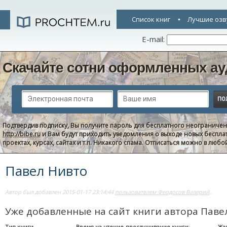
Список книг
Лучшие озв
E-mail:
Скачайте сотни оформленных ау
Подтвердив подписку, Вы получите пароль для бесплатного неограниче
http://bibe.ru
и Вам будут приходить уведомления о выходе новых беспла
проектах, курсах, сайтах и т.п. Никакого спама. Отписаться можно в люб
Павел Нивто
Автор был добавлен 2015-01-17 23:14:44
пользователем Феодосов Валерий
..
Уже добавленные на сайт книги автора Паве
Тип книги
Время на чтение-прослушивание книги:
Жа