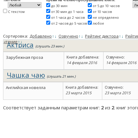
до 30 мин
от 5 до 10 часов
С текстом
от 30 мин до 1 часа
от 10 часов
от 1 часа до 2 часов
не определено
от 2 часов до 5 часов
любое
Сортировка:
Добавлено
↑
↓
Озвучено
↑
↓
Рейтинг диктора
↑
↓
Рейти
чтение
↑
↓
Актриса
(слушать 23 мин.)
Зарубежная проза
Книга добавлена:
Озвучено:
14 февраля 2016
14 февраля 2016
Чашка чаю
(слушать 21 мин.)
Английская новелла
Книга добавлена:
Озвучено:
23 марта 2015
23 марта 2015
Соответствует заданным параметрам книг:
2
из
2
. книг это