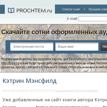
Список книг
Лучшие озв
E-mail:
Скачайте сотни оформленных ау
Подтвердив подписку, Вы получите пароль для бесплатного неограниче
http://bibe.ru
и Вам будут приходить уведомления о выходе новых беспла
проектах, курсах, сайтах и т.п. Никакого спама. Отписаться можно в люб
Кэтрин Мэнсфилд
Автор был добавлен 2015-03-22 22:57:40
пользователем Дмитрий Шабров
..
Уже добавленные на сайт книги автора Кэт
Тип книги
Время на чтение-прослушивание книги:
Жа