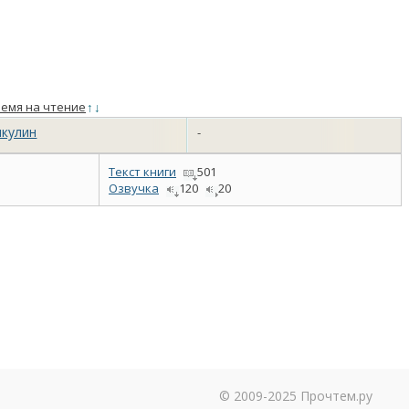
емя на чтение
↑
↓
икулин
-
Текст книги
501
Озвучка
120
20
© 2009-2025 Прочтем.ру