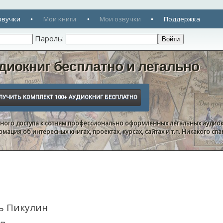
звучки
Мои книги
Мои озвучки
Поддержка
Пароль:
диокниг бесплатно и легально
нного доступа к сотням профессионально оформленных легальных аудиок
ация об интересных книгах, проектах, курсах, сайтах и т.п. Никакого с
ь Пикулин
нр