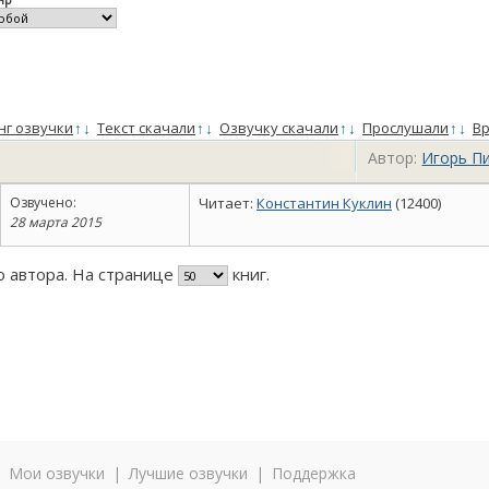
нг озвучки
↑
↓
Текст скачали
↑
↓
Озвучку скачали
↑
↓
Прослушали
↑
↓
Вр
Автор:
Игорь П
Озвучено:
Читает:
Константин Куклин
(12400)
28 марта 2015
го автора. На странице
книг.
|
Мои озвучки
|
Лучшие озвучки
|
Поддержка