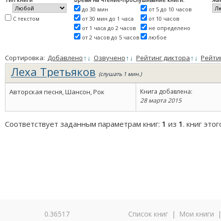
до 30 мин
от 5 до 10 часов
С текстом
от 30 мин до 1 часа
от 10 часов
от 1 часа до 2 часов
не определено
от 2 часов до 5 часов
любое
Сортировка:
Добавлено
↑
↓
Озвучено
↑
↓
Рейтинг диктора
↑
↓
Рейти
Леха Третьяков
(слушать 1 мин.)
Авторская песня, Шансон, Рок
Книга добавлена:
28 марта 2015
Соответствует заданным параметрам книг:
1
из
1
. книг это
0.36517
Список книг
|
Мои книги