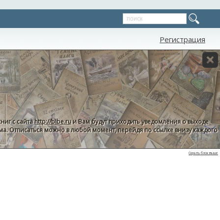
Регистрация
ниг с сайта
http://bibe.ru
и Вам будут приходить уведомления о выходе
пама. Отписаться можно в любой момент, перейдя по ссылке внизу каждого
Скрыть блок выше