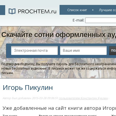
Список книг
Лучшие о
E-mail:
Скачайте сотни оформленных ау
Подтвердив подписку, Вы получите пароль для бесплатного неограниче
новых бесплатных аудиокниг. В письмах может так же содержаться информ
письма.
Игорь Пикулин
Автор был добавлен 2015-03-28 09:06:51
пользователем Константин Куклин
..
Уже добавленные на сайт книги автора Игор
Тип книги
Время на чтение-прослушивание книги:
Жа