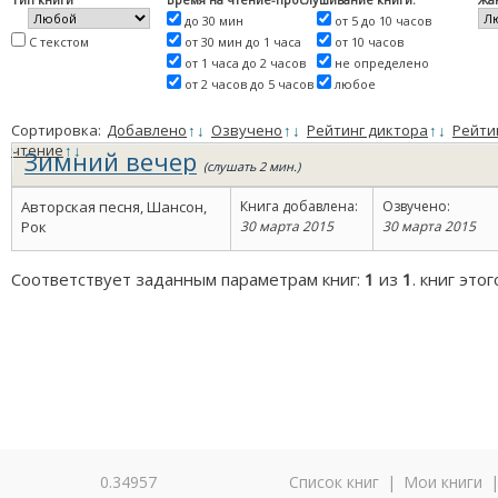
до 30 мин
от 5 до 10 часов
С текстом
от 30 мин до 1 часа
от 10 часов
от 1 часа до 2 часов
не определено
от 2 часов до 5 часов
любое
Сортировка:
Добавлено
↑
↓
Озвучено
↑
↓
Рейтинг диктора
↑
↓
Рейти
чтение
↑
↓
Зимний вечер
(слушать 2 мин.)
Авторская песня, Шансон,
Книга добавлена:
Озвучено:
Рок
30 марта 2015
30 марта 2015
Соответствует заданным параметрам книг:
1
из
1
. книг это
0.34957
Список книг
|
Мои книги