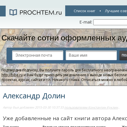
Список книг
Лучшие озв
E-mail:
Скачайте сотни оформленных ау
Подтвердив подписку, Вы получите пароль для бесплатного неограниче
http://bibe.ru
и Вам будут приходить уведомления о выходе новых беспла
проектах, курсах, сайтах и т.п. Никакого спама. Отписаться можно в люб
Александр Долин
Автор был добавлен 2015-03-30 10:37:33
пользователем Константин Куклин
..
Уже добавленные на сайт книги автора Алек
Тип книги
Время на чтение-прослушивание книги:
Жа