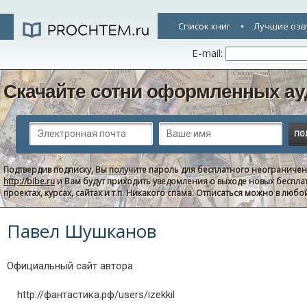
Список книг
Лучшие озв
E-mail:
Скачайте сотни оформленных ау
Подтвердив подписку, Вы получите пароль для бесплатного неограниче
http://bibe.ru
и Вам будут приходить уведомления о выходе новых беспла
проектах, курсах, сайтах и т.п. Никакого спама. Отписаться можно в люб
Павел Шушканов
Официальный сайт автора
http://фантастика.рф/users/izekkil