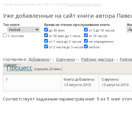
Автор был добавлен 2015-08-13 16:12:09
пользователем Aagira
..
Уже добавленные на сайт книги автора Пав
Тип книги
Время на чтение-прослушивание книги:
Жа
до 30 мин
от 5 до 10 часов
С текстом
от 30 мин до 1 часа
от 10 часов
от 1 часа до 2 часов
не определено
от 2 часов до 5 часов
любое
Сортировка:
Добавлено
↑
↓
Озвучено
↑
↓
Рейтинг диктора
↑
↓
Рейти
чтение
↑
↓
Процесс
(слушать 22 мин.)
?
Книга добавлена:
Озвучено:
13 августа 2015
13 августа 2015
Соответствует заданным параметрам книг:
1
из
1
. книг это