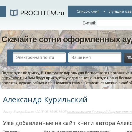
Список книг
Лучшие озв
E-mail:
Скачайте сотни оформленных ау
Подтвердив подписку, Вы получите пароль для бесплатного неограниче
http://bibe.ru
и Вам будут приходить уведомления о выходе новых беспла
проектах, курсах, сайтах и т.п. Никакого спама. Отписаться можно в люб
Александр Курильский
Автор был добавлен 2015-08-19 08:14:07
пользователем Григорий Родственнико
Уже добавленные на сайт книги автора Алек
Тип книги
Время на чтение-прослушивание книги:
Жа