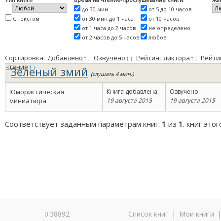
до 30 мин
от 5 до 10 часов
С текстом
от 30 мин до 1 часа
от 10 часов
от 1 часа до 2 часов
не определено
от 2 часов до 5 часов
любое
Сортировка:
Добавлено
↑
↓
Озвучено
↑
↓
Рейтинг диктора
↑
↓
Рейти
чтение
↑
↓
Зеленый змий
(слушать 4 мин.)
Юмористическая
Книга добавлена:
Озвучено:
миниатюра
19 августа 2015
19 августа 2015
Соответствует заданным параметрам книг:
1
из
1
. книг это
0.38892
Список книг
|
Мои книги