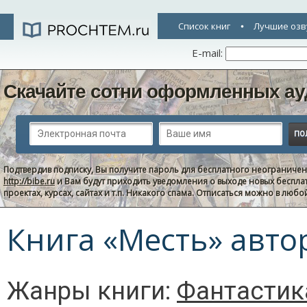
Список книг
Лучшие озв
E-mail:
Скачайте сотни оформленных ау
Подтвердив подписку, Вы получите пароль для бесплатного неограниче
http://bibe.ru
и Вам будут приходить уведомления о выходе новых беспла
проектах, курсах, сайтах и т.п. Никакого спама. Отписаться можно в люб
Книга «Месть» авто
Жанры книги:
Фантастик