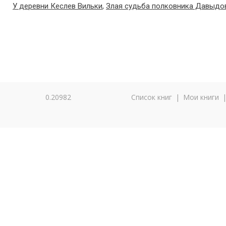
У деревни Кеслев Вильки
,
Злая судьба полковника Давыдо
0.20982
Список книг
|
Мои книги