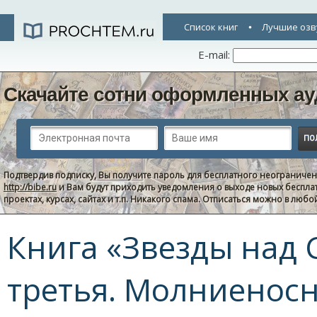
Список книг
Лучшие озв
E-mail:
Скачайте сотни оформленных ау
Подтвердив подписку, Вы получите пароль для бесплатного неограниче
http://bibe.ru
и Вам будут приходить уведомления о выходе новых беспла
проектах, курсах, сайтах и т.п. Никакого спама. Отписаться можно в люб
Книга «Звезды над 
третья. Молниеносн