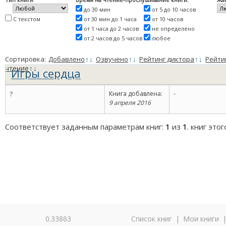
до 30 мин
от 5 до 10 часов
С текстом
от 30 мин до 1 часа
от 10 часов
от 1 часа до 2 часов
не определено
от 2 часов до 5 часов
любое
Сортировка:
Добавлено
↑
↓
Озвучено
↑
↓
Рейтинг диктора
↑
↓
Рейти
чтение
↑
↓
Игры сердца
?
Книга добавлена:
-
9 апреля 2016
Соответствует заданным параметрам книг:
1
из
1
. книг это
0.33863
Список книг
|
Мои книги