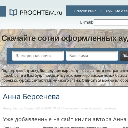
Список книг
Лучшие озв
E-mail:
Скачайте сотни оформленных ау
Подтвердив подписку, Вы получите пароль для бесплатного неограниче
http://bibe.ru
и Вам будут приходить уведомления о выходе новых беспла
проектах, курсах, сайтах и т.п. Никакого спама. Отписаться можно в люб
Анна Берсенева
Автор был добавлен 2016-04-09 10:49:50
пользователем Елена Трофимова
..
Уже добавленные на сайт книги автора Анна
Тип книги
Время на чтение-прослушивание книги:
Жа