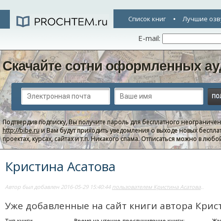
Список книг
Лучшие озв
E-mail:
Скачайте сотни оформленных ау
Подтвердив подписку, Вы получите пароль для бесплатного неограниче
http://bibe.ru
и Вам будут приходить уведомления о выходе новых беспла
проектах, курсах, сайтах и т.п. Никакого спама. Отписаться можно в люб
Кристина Асатова
Автор был добавлен 2016-05-29 15:40:44
пользователем Кристина Асатова
..
Уже добавленные на сайт книги автора Крис
Тип книги
Время на чтение-прослушивание книги:
Жа