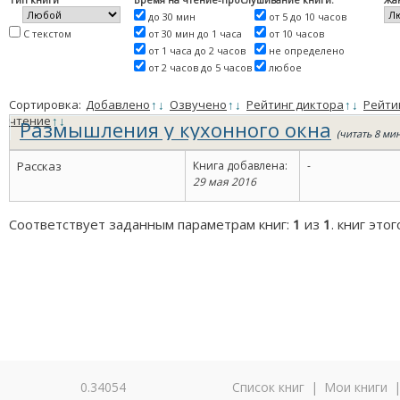
до 30 мин
от 5 до 10 часов
С текстом
от 30 мин до 1 часа
от 10 часов
от 1 часа до 2 часов
не определено
от 2 часов до 5 часов
любое
Сортировка:
Добавлено
↑
↓
Озвучено
↑
↓
Рейтинг диктора
↑
↓
Рейти
чтение
↑
↓
Размышления у кухонного окна
(читать 8 мин
Рассказ
Книга добавлена:
-
29 мая 2016
Соответствует заданным параметрам книг:
1
из
1
. книг это
0.34054
Список книг
|
Мои книги