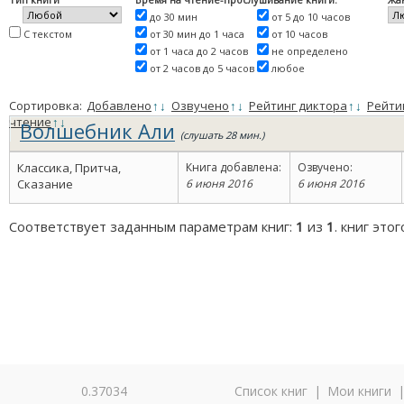
до 30 мин
от 5 до 10 часов
С текстом
от 30 мин до 1 часа
от 10 часов
от 1 часа до 2 часов
не определено
от 2 часов до 5 часов
любое
Сортировка:
Добавлено
↑
↓
Озвучено
↑
↓
Рейтинг диктора
↑
↓
Рейти
чтение
↑
↓
Волшебник Али
(слушать 28 мин.)
Классика, Притча,
Книга добавлена:
Озвучено:
Сказание
6 июня 2016
6 июня 2016
Соответствует заданным параметрам книг:
1
из
1
. книг это
0.37034
Список книг
|
Мои книги