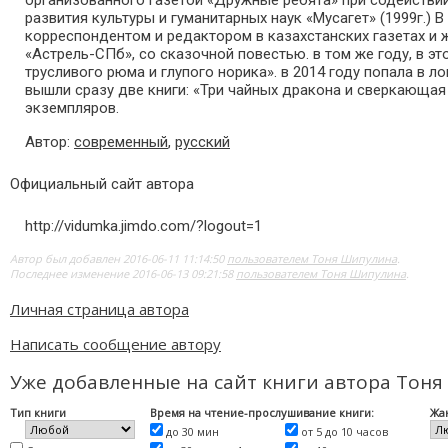
организованного газетой «Дружные ребята» при содействи
развития культуры и гуманитарных наук «Мусагет» (1999г.) 
корреспондентом и редактором в казахстанских газетах и ж
«Астрель-СПб», со сказочной повестью. в том же году, в 
трусливого рюма и глупого норика». в 2014 году попала в 
вышли сразу две книги: «Три чайных дракона и сверкающая 
экземпляров.
Автор:
современный
,
русский
Официальный сайт автора
http://vidumka.jimdo.com/?logout=1
Автор был добавлен 2016-06-11 11:14:50
пользователем Тоня Шипулина
.
Последнее изменение 2016-06-13 09:21:58
пользователем Тоня Шипулина
.
Личная страница автора
Написать сообщение автору
Уже добавленные на сайт книги автора Тон
Тип книги
Время на чтение-прослушивание книги:
Жа
до 30 мин
от 5 до 10 часов