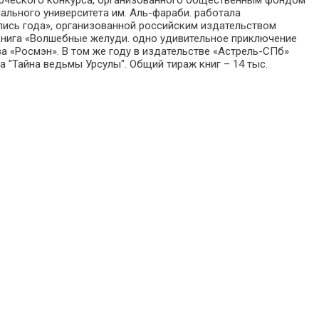
ворческого конкурса, организованного общественным фондом
нального университета им. Аль-фараби. работала
опись года», организованной российским издательством
 книга «Волшебные желуди. одно удивительное приключение
ва «Росмэн». В том же году в издательстве «Астрель-СПб»
а "Тайна ведьмы Урсулы". Общий тираж книг – 14 тыс.