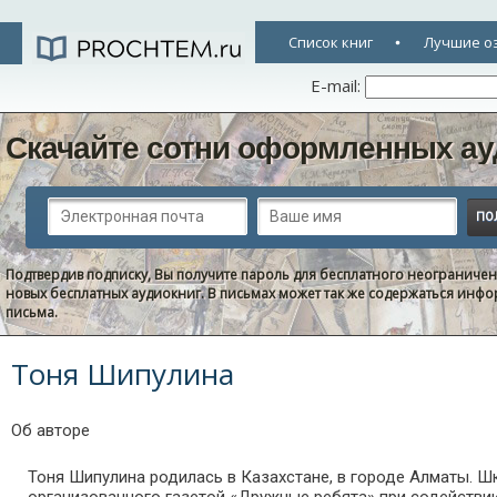
Список книг
Лучшие о
E-mail:
Скачайте сотни оформленных ау
Подтвердив подписку, Вы получите пароль для бесплатного неограниче
новых бесплатных аудиокниг. В письмах может так же содержаться информ
письма.
Тоня Шипулина
Об авторе
Тоня Шипулина родилась в Казахстане, в городе Алматы. Ш