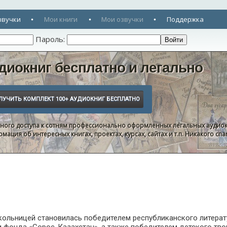
звучки
Мои книги
Мои озвучки
Поддержка
Пароль:
диокниг бесплатно и легально
нного доступа к сотням профессионально оформленных легальных аудиок
ация об интересных книгах, проектах, курсах, сайтах и т.п. Никакого с
кольницей становилась победителем республиканского литерат