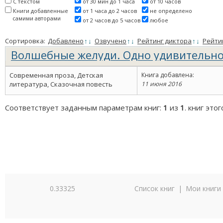
С текстом
от 30 мин до 1 часа
от 10 часов
Книги добавленные
от 1 часа до 2 часов
не определено
самими авторами
от 2 часов до 5 часов
любое
Сортировка:
Добавлено
↑
↓
Озвучено
↑
↓
Рейтинг диктора
↑
↓
Рейти
Волшебные желуди. Одно удивительно
рюма и глупого норика.
(слушать 1 ч. 48 мин.)
Современная проза, Детская
Книга добавлена:
литература, Сказочная повесть
11 июня 2016
Соответствует заданным параметрам книг:
1
из
1
. книг это
0.33325
Список книг
|
Мои книги