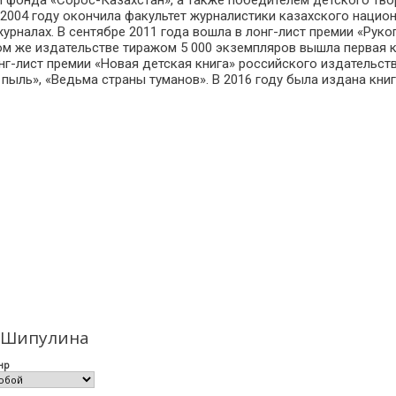
и фонда «Сорос-Казахстан», а также победителем детского т
В 2004 году окончила факультет журналистики казахского нацио
урналах. В сентябре 2011 года вошла в лонг-лист премии «Рук
этом же издательстве тиражом 5 000 экземпляров вышла первая
лонг-лист премии «Новая детская книга» российского издательст
пыль», «Ведьма страны туманов». В 2016 году была издана книг
я Шипулина
нр