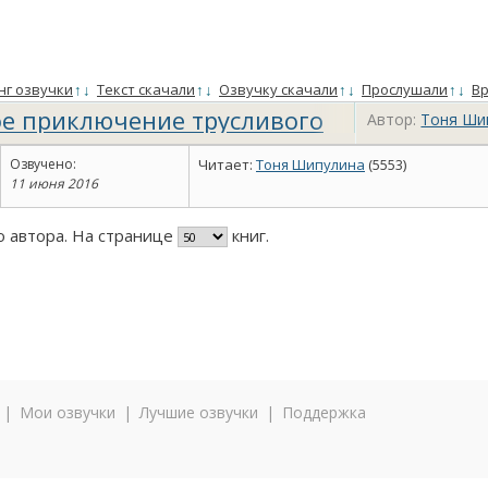
нг озвучки
↑
↓
Текст скачали
↑
↓
Озвучку скачали
↑
↓
Прослушали
↑
↓
Вр
е приключение трусливого
Автор:
Тоня Ши
Озвучено:
Читает:
Тоня Шипулина
(5553)
11 июня 2016
го автора. На странице
книг.
|
Мои озвучки
|
Лучшие озвучки
|
Поддержка