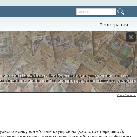
Регистрация
ниг с сайта
http://bibe.ru
и Вам будут приходить уведомления о выходе
пама. Отписаться можно в любой момент, перейдя по ссылке внизу каждого
Скрыть блок выше
урного конкурса «Алтын кауырсын» («золотое перышко»),