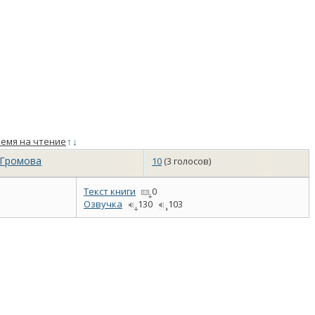
емя на чтение
↑
↓
 Громова
10
(3 голосов)
Текст книги
0
Озвучка
130
103