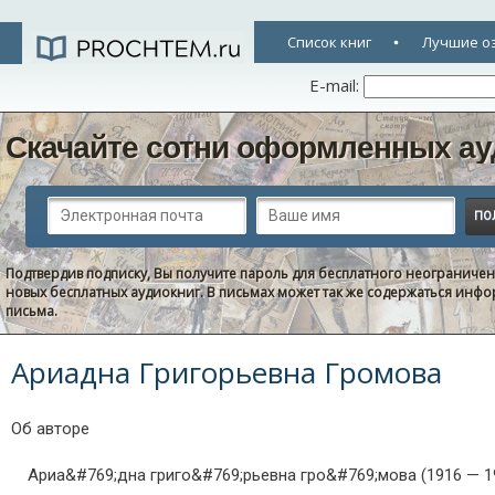
Список книг
Лучшие о
E-mail:
Скачайте сотни оформленных ау
Подтвердив подписку, Вы получите пароль для бесплатного неограниче
новых бесплатных аудиокниг. В письмах может так же содержаться информ
письма.
Ариадна Григорьевна Громова
Об авторе
Ариа&#769;дна григо&#769;рьевна гро&#769;мова (1916 — 19