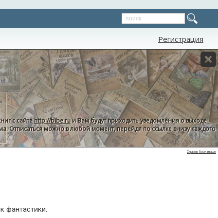
Регистрация
ниг с сайта
http://bibe.ru
и Вам будут приходить уведомления о выходе
пама. Отписаться можно в любой момент, перейдя по ссылке внизу каждого
Скрыть блок выше
к фантастики.