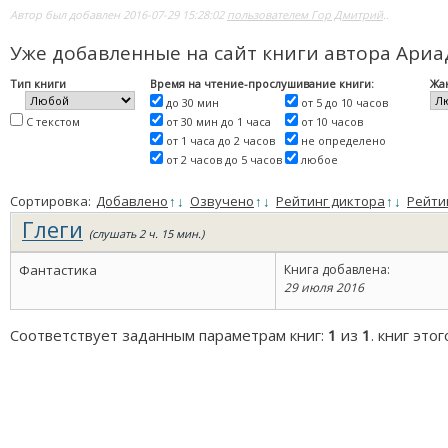
Автор был добавлен 2016-07-29 15:28:02
пользователем Гор Дмитрий
..
Уже добавленные на сайт книги автора Ари
Тип книги
Время на чтение-прослушивание книги:
Жа
до 30 мин
от 5 до 10 часов
С текстом
от 30 мин до 1 часа
от 10 часов
от 1 часа до 2 часов
не определено
от 2 часов до 5 часов
любое
Сортировка:
Добавлено
↑
↓
Озвучено
↑
↓
Рейтинг диктора
↑
↓
Рейти
Глеги
(слушать 2 ч. 15 мин.)
Фантастика
Книга добавлена:
29 июля 2016
Соответствует заданным параметрам книг:
1
из
1
. книг это