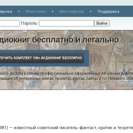
звучки
Мои книги
Мои озвучки
Поддержка
Пароль:
диокниг бесплатно и легально
нного доступа к сотням профессионально оформленных легальных аудиок
ация об интересных книгах, проектах, курсах, сайтах и т.п. Никакого с
81) — известный советский писатель-фантаст, критик и теорети