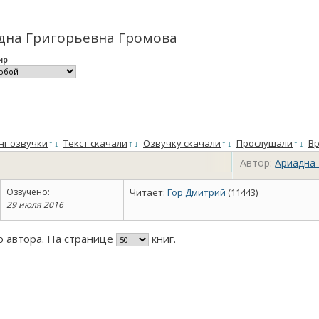
адна Григорьевна Громова
нр
нг озвучки
↑
↓
Текст скачали
↑
↓
Озвучку скачали
↑
↓
Прослушали
↑
↓
Вр
Автор:
Ариадна
Озвучено:
Читает:
Гор Дмитрий
(11443)
29 июля 2016
го автора. На странице
книг.