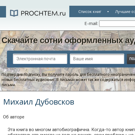
Список книг
Лучшие о
E-mail:
Скачайте сотни оформленных ау
Подтвердив подписку, Вы получите пароль для бесплатного неограниче
новых бесплатных аудиокниг. В письмах может так же содержаться информ
письма.
Михаил Дубовсков
Об авторе
Эта книга во многом автобиографична. Когда-то автор кни