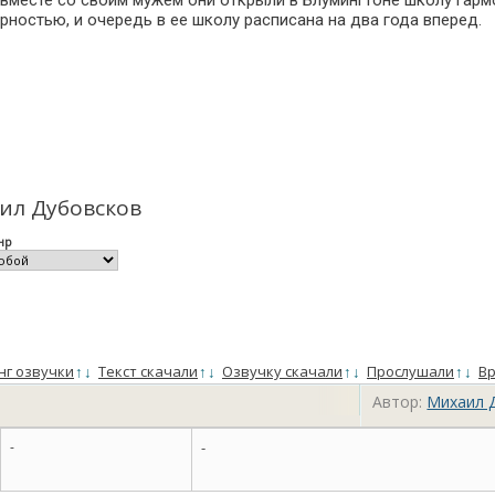
 вместе со своим мужем они открыли в Блумингтоне школу гар
остью, и очередь в ее школу расписана на два года вперед.
ил Дубовсков
нр
нг озвучки
↑
↓
Текст скачали
↑
↓
Озвучку скачали
↑
↓
Прослушали
↑
↓
Вр
Автор:
Михаил 
-
-