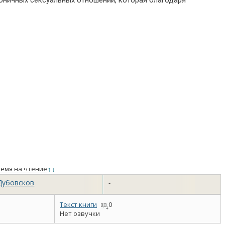
моничных сексуальных отношений, которая благодаря
емя на чтение
↑
↓
Дубовсков
-
Текст книги
0
Нет озвучки