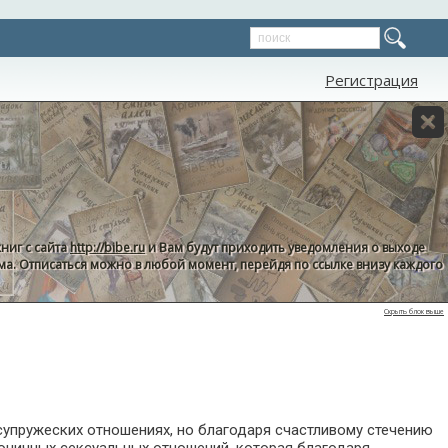
Регистрация
ниг с сайта
http://bibe.ru
и Вам будут приходить уведомления о выходе
пама. Отписаться можно в любой момент, перейдя по ссылке внизу каждого
Скрыть блок выше
супружеских отношениях, но благодаря счастливому стечению