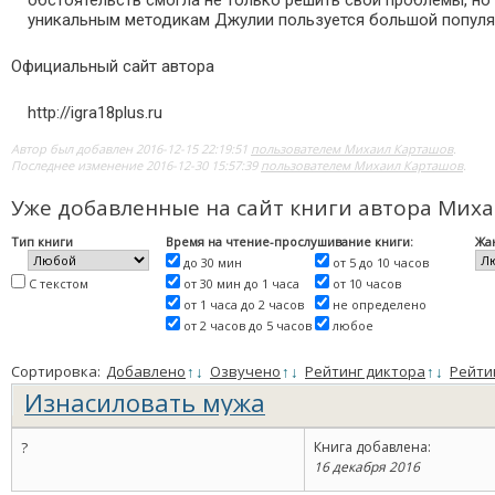
обстоятельств смогла не только решить свои проблемы, но
уникальным методикам Джулии пользуется большой популярн
Официальный сайт автора
http://igra18plus.ru
Автор был добавлен 2016-12-15 22:19:51
пользователем Михаил Карташов
.
Последнее изменение 2016-12-30 15:57:39
пользователем Михаил Карташов
.
Уже добавленные на сайт книги автора Миха
Тип книги
Время на чтение-прослушивание книги:
Жа
до 30 мин
от 5 до 10 часов
С текстом
от 30 мин до 1 часа
от 10 часов
от 1 часа до 2 часов
не определено
от 2 часов до 5 часов
любое
Сортировка:
Добавлено
↑
↓
Озвучено
↑
↓
Рейтинг диктора
↑
↓
Рейти
Изнасиловать мужа
?
Книга добавлена:
16 декабря 2016