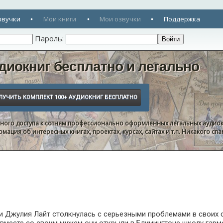
звучки
Мои книги
Мои озвучки
Поддержка
Пароль:
диокниг бесплатно и легально
нного доступа к сотням профессионально оформленных легальных аудиок
ация об интересных книгах, проектах, курсах, сайтах и т.п. Никакого с
ги Джулия Лайт столкнулась с серьезными проблемами в своих 