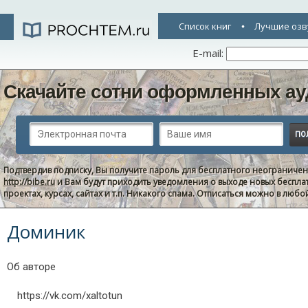
Список книг
Лучшие озв
E-mail:
Скачайте сотни оформленных ау
Подтвердив подписку, Вы получите пароль для бесплатного неограниче
http://bibe.ru
и Вам будут приходить уведомления о выходе новых беспла
проектах, курсах, сайтах и т.п. Никакого спама. Отписаться можно в люб
Доминик
Об авторе
https://vk.com/xaltotun