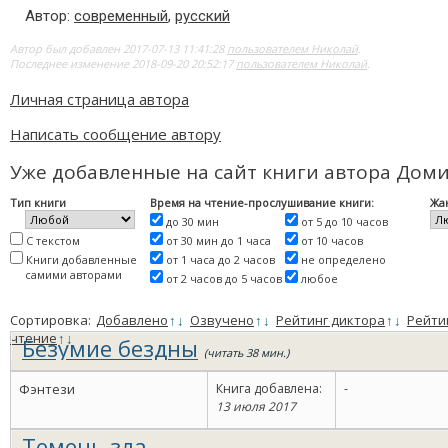
Автор:
современный
,
русский
Автор был добавлен 2017-07-13 11:41:28
пользователем Николай
.
Последнее изменение 2018-09-20 20:52:17
пользователем Николай
.
Личная страница автора
Написать сообщение автору
Уже добавленные на сайт книги автора Дом
Тип книги
Время на чтение-прослушивание книги:
Жа
до 30 мин
от 5 до 10 часов
С текстом
от 30 мин до 1 часа
от 10 часов
Книги добавленные
от 1 часа до 2 часов
не определено
самими авторами
от 2 часов до 5 часов
любое
Сортировка:
Добавлено
↑
↓
Озвучено
↑
↓
Рейтинг диктора
↑
↓
Рейти
чтение
↑
↓
Безумие бездны
(читать 38 мин.)
Фэнтези
Книга добавлена:
-
13 июля 2017
Темень зла