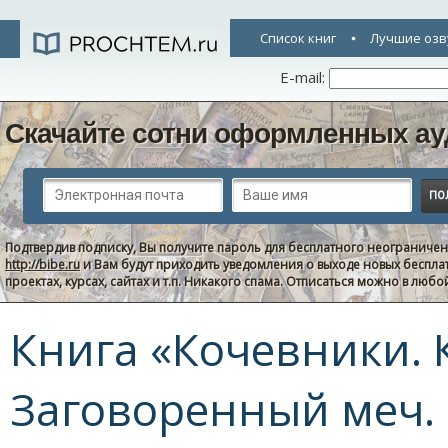
Список книг
Лучшие озв
E-mail:
Скачайте сотни оформленных ау
Подтвердив подписку, Вы получите пароль для бесплатного неограниче
http://bibe.ru
и Вам будут приходить уведомления о выходе новых беспла
проектах, курсах, сайтах и т.п. Никакого спама. Отписаться можно в люб
Книга «Кочевники. 
Заговоренный меч. 