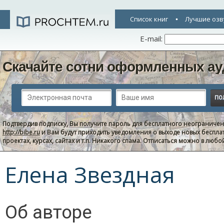
Список книг
Лучшие озв
E-mail:
Скачайте сотни оформленных ау
Подтвердив подписку, Вы получите пароль для бесплатного неограниче
http://bibe.ru
и Вам будут приходить уведомления о выходе новых беспла
проектах, курсах, сайтах и т.п. Никакого спама. Отписаться можно в люб
Елена Звездная
Об авторе