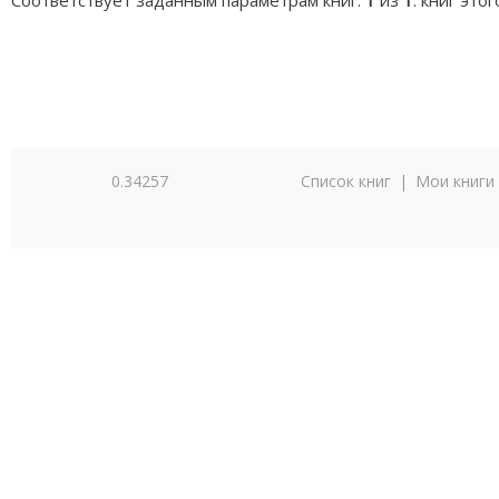
Соответствует заданным параметрам книг:
1
из
1
. книг это
0.34257
Список книг
|
Мои книги