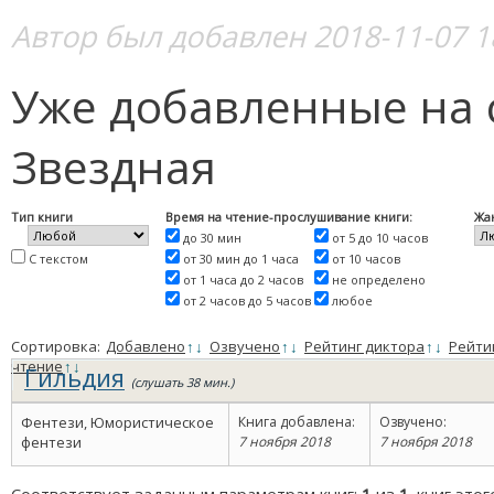
Автор был добавлен 2018-11-07 1
Уже добавленные на 
Звездная
Тип книги
Время на чтение-прослушивание книги:
Жа
до 30 мин
от 5 до 10 часов
С текстом
от 30 мин до 1 часа
от 10 часов
от 1 часа до 2 часов
не определено
от 2 часов до 5 часов
любое
Сортировка:
Добавлено
↑
↓
Озвучено
↑
↓
Рейтинг диктора
↑
↓
Рейти
чтение
↑
↓
Гильдия
(слушать 38 мин.)
Фентези, Юмористическое
Книга добавлена:
Озвучено:
фентези
7 ноября 2018
7 ноября 2018