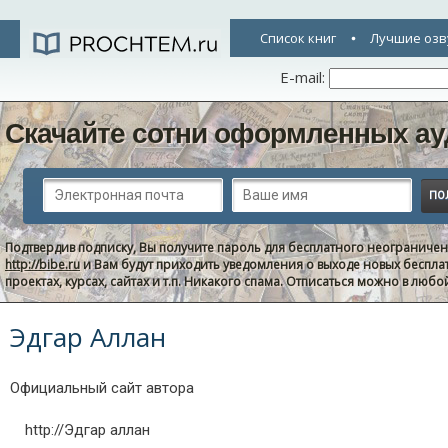
Список книг
Лучшие озв
E-mail:
Скачайте сотни оформленных ау
Подтвердив подписку, Вы получите пароль для бесплатного неограниче
http://bibe.ru
и Вам будут приходить уведомления о выходе новых беспла
проектах, курсах, сайтах и т.п. Никакого спама. Отписаться можно в люб
Эдгар Аллан
Официальный сайт автора
http://Эдгар аллан