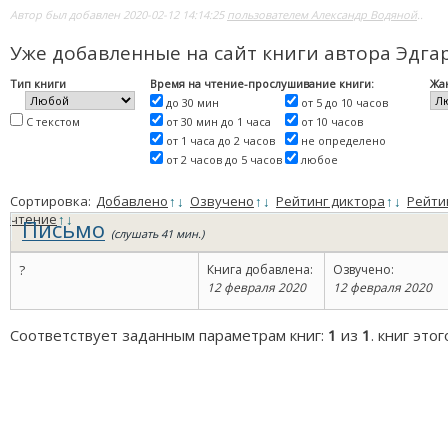
Автор был добавлен 2020-02-12 14:14:25
пользователем Александр Водяной
..
Уже добавленные на сайт книги автора Эдга
Тип книги
Время на чтение-прослушивание книги:
Жа
до 30 мин
от 5 до 10 часов
С текстом
от 30 мин до 1 часа
от 10 часов
от 1 часа до 2 часов
не определено
от 2 часов до 5 часов
любое
Сортировка:
Добавлено
↑
↓
Озвучено
↑
↓
Рейтинг диктора
↑
↓
Рейти
чтение
↑
↓
Письмо
(слушать 41 мин.)
?
Книга добавлена:
Озвучено:
12 февраля 2020
12 февраля 2020
Соответствует заданным параметрам книг:
1
из
1
. книг это