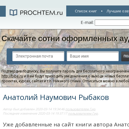
Список книг
Лучшие озв
E-mail:
Скачайте сотни оформленных ау
Подтвердив подписку, Вы получите пароль для бесплатного неограниче
http://bibe.ru
и Вам будут приходить уведомления о выходе новых беспла
проектах, курсах, сайтах и т.п. Никакого спама. Отписаться можно в люб
Анатолий Наумович Рыбаков
Автор был добавлен 2020-03-14 19:34:46
пользователем Гир
.
Последнее изменение 2020-03-14 19:37:17
пользователем Гир
.
Уже добавленные на сайт книги автора Ана