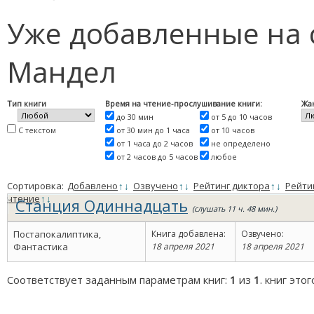
Уже добавленные на 
Мандел
Тип книги
Время на чтение-прослушивание книги:
Жа
до 30 мин
от 5 до 10 часов
С текстом
от 30 мин до 1 часа
от 10 часов
от 1 часа до 2 часов
не определено
от 2 часов до 5 часов
любое
Сортировка:
Добавлено
↑
↓
Озвучено
↑
↓
Рейтинг диктора
↑
↓
Рейти
чтение
↑
↓
Станция Одиннадцать
(слушать 11 ч. 48 мин.)
Постапокалиптика,
Книга добавлена:
Озвучено:
Фантастика
18 апреля 2021
18 апреля 2021
Соответствует заданным параметрам книг:
1
из
1
. книг это