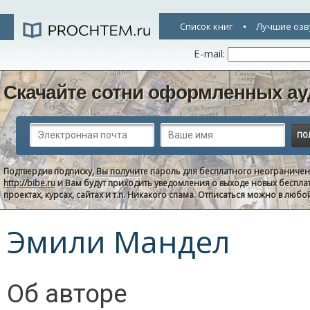
Список книг
Лучшие озв
E-mail:
Скачайте сотни оформленных ау
Подтвердив подписку, Вы получите пароль для бесплатного неограниче
http://bibe.ru
и Вам будут приходить уведомления о выходе новых беспла
проектах, курсах, сайтах и т.п. Никакого спама. Отписаться можно в люб
Эмили Мандел
Об авторе