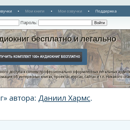
звучки
Мои книги
Мои озвучки
Поддержка
Пароль:
диокниг бесплатно и легально
нного доступа к сотням профессионально оформленных легальных аудиок
ация об интересных книгах, проектах, курсах, сайтах и т.п. Никакого с
г» автора:
Даниил Хармс
.