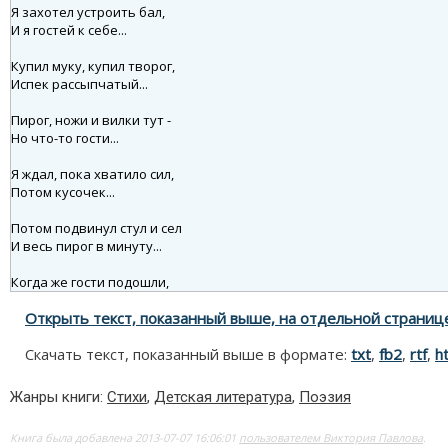
Открыть текст, показанный выше, на отдельной страниц
Скачать текст, показанный выше в формате:
txt
,
fb2
,
rtf
,
h
Жанры книги:
Стихи
,
Детская литература
,
Поэзия
Книга была добавлена 2013-07-07 16:06:01
пользователем Виктория Павлова
.