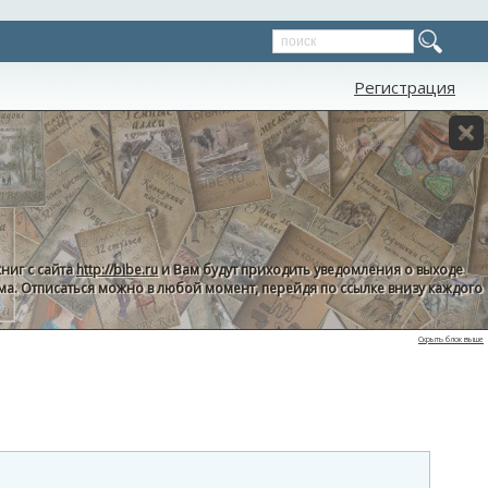
Регистрация
ниг с сайта
http://bibe.ru
и Вам будут приходить уведомления о выходе
пама. Отписаться можно в любой момент, перейдя по ссылке внизу каждого
Скрыть блок выше