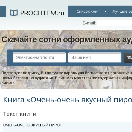
Список книг
Лучшие о
E-mail:
Скачайте сотни оформленных ау
Подтвердив подписку, Вы получите пароль для бесплатного неограниче
новых бесплатных аудиокниг. В письмах может так же содержаться информ
письма.
Книга «Очень-очень вкусный пиро
Текст книги