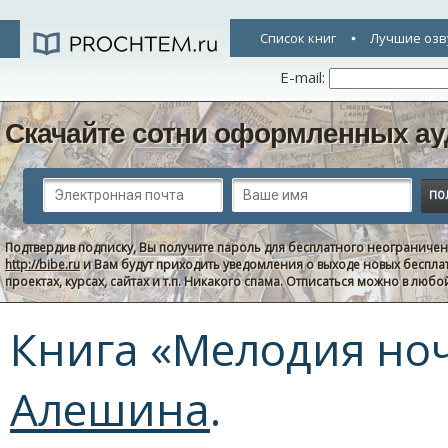
Список книг
Лучшие озв
E-mail:
Скачайте сотни оформленных ау
Подтвердив подписку, Вы получите пароль для бесплатного неограниче
http://bibe.ru
и Вам будут приходить уведомления о выходе новых беспла
проектах, курсах, сайтах и т.п. Никакого спама. Отписаться можно в люб
Книга «Мелодия ноч
Алешина
.