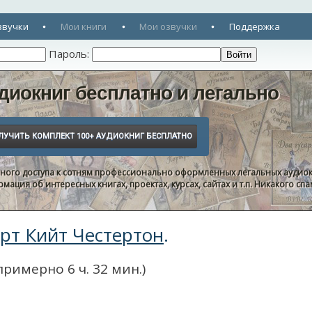
звучки
Мои книги
Мои озвучки
Поддержка
Пароль:
диокниг бесплатно и легально
нного доступа к сотням профессионально оформленных легальных аудиок
ация об интересных книгах, проектах, курсах, сайтах и т.п. Никакого с
рт Кийт Честертон
.
примерно 6 ч. 32 мин.)