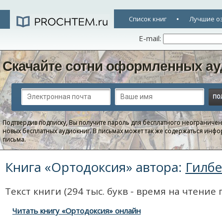
Список книг
Лучшие о
E-mail:
Скачайте сотни оформленных ау
Подтвердив подписку, Вы получите пароль для бесплатного неограниче
новых бесплатных аудиокниг. В письмах может так же содержаться информ
письма.
Книга «Ортодоксия» автора:
Гилбе
Текст книги (294 тыс. букв - время на чтение 
Читать книгу «Ортодоксия» онлайн