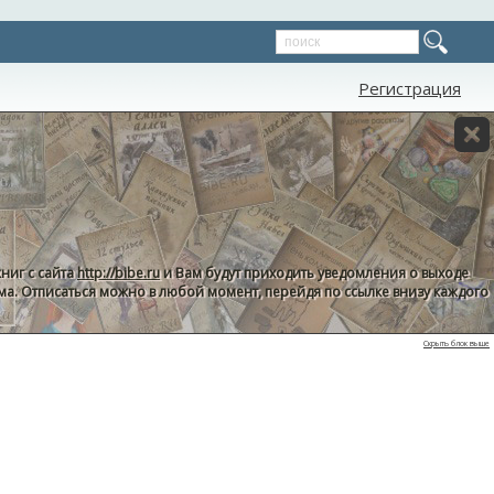
Регистрация
ниг с сайта
http://bibe.ru
и Вам будут приходить уведомления о выходе
пама. Отписаться можно в любой момент, перейдя по ссылке внизу каждого
Скрыть блок выше