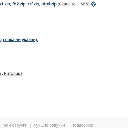
xt.zip
,
fb2.zip
,
rtf.zip
,
html.zip
(Скачано: 1585)
р пока не указан).
е
,
Риторика
|
Мои озвучки
|
Лучшие озвучки
|
Поддержка