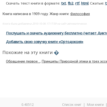
Скачать текст книги в формате:
txt
,
fb2
,
rtf
,
html
; Сжатые:
t
Книга написана в 1909 году. Жанр книги:
Философия
Книга была добавлена 2010-10-06 17:17:59 на сайт автоматически.
Послушать и скачать аудиокнигу бесплатно (читает Дикто
Добавить свою озвучку книги «Ортодоксия»
Похожие на эту книги
Обращение первое...
,
Принципы Природной этики в трех эсс
0.40512
Список книг
|
Мои книги