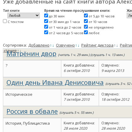
Уже добавленные на сайт книги автора Але
Тип книги
Время на чтение-прослушивание книги:
Жа
до 30 мин
от 5 до 10 часов
С текстом
от 30 мин до 1 часа
от 10 часов
от 1 часа до 2 часов
не определено
от 2 часов до 5 часов
любое
Сортировка:
Добавлено
↑
↓
Озвучено
↑
↓
Рейтинг диктора
↑
↓
Рейти
чтение
↑
↓
Матрёнин двор
(читать 1 ч. 29 мин.) (слушать 1 ч. 13 мин.)
?
Книга добавлена:
Озвучено:
6 октября 2010
9 марта 2013
Один день Ивана Денисовича
(слушать 3 ч. 52 
Историческое
Книга добавлена:
Озвучено:
7 октября 2010
18 октября 2012
Россия в обвале
(слушать 5 ч. 55 мин.)
История, Публицистика
Книга добавлена:
Озвучено:
28 июля 2020
28 июля 2020