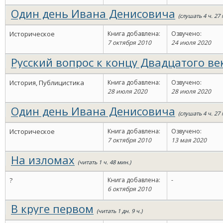
Один день Ивана Денисовича
(слушать 4 ч. 27 
Историческое
Книга добавлена:
Озвучено:
7 октября 2010
24 июля 2020
Русский вопрос к концу Двадцатого ве
мин.)
История, Публицистика
Книга добавлена:
Озвучено:
28 июля 2020
28 июля 2020
Один день Ивана Денисовича
(слушать 4 ч. 27 
Историческое
Книга добавлена:
Озвучено:
7 октября 2010
13 мая 2020
На изломах
(читать 1 ч. 48 мин.)
?
Книга добавлена:
-
6 октября 2010
В круге первом
(читать 1 дн. 9 ч.)