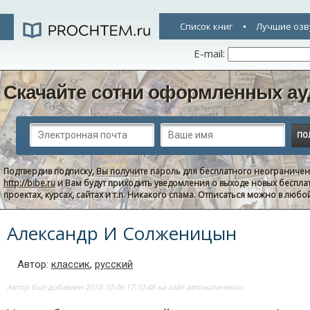
Список книг
Лучшие озв
E-mail:
Скачайте сотни оформленных ау
Подтвердив подписку, Вы получите пароль для бесплатного неограниче
http://bibe.ru
и Вам будут приходить уведомления о выходе новых беспла
проектах, курсах, сайтах и т.п. Никакого спама. Отписаться можно в люб
Александр И Солженицын
Автор:
классик
,
русский
Автор был добавлен 2010-10-06 17:10:48 на сайт автоматически..