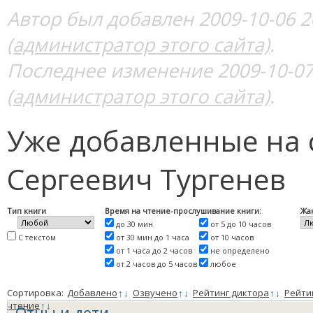
Автор был добавлен 2009-10-06 2
(администратор этого сайта)
.
Последнее изменение 2009-10-07
(администратор этого сайта)
.
Уже добавленные на 
Сергеевич Тургенев
Тип книги
Время на чтение-прослушивание книги:
Жа
до 30 мин
от 5 до 10 часов
С текстом
от 30 мин до 1 часа
от 10 часов
от 1 часа до 2 часов
не определено
от 2 часов до 5 часов
любое
Сортировка:
Добавлено
↑
↓
Озвучено
↑
↓
Рейтинг диктора
↑
↓
Рейти
чтение
↑
↓
Отцы и дети