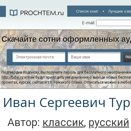
Список книг
Лучшие озв
E-mail:
Скачайте сотни оформленных ау
Подтвердив подписку, Вы получите пароль для бесплатного неограниче
http://bibe.ru
и Вам будут приходить уведомления о выходе новых беспла
проектах, курсах, сайтах и т.п. Никакого спама. Отписаться можно в люб
Иван Сергеевич Тур
Автор:
классик
,
русский