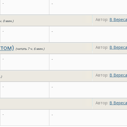
-
-
Автор:
В Верес
ч. 0 мин.)
-
-
стом)
Автор:
В Верес
(читать 7 ч. 6 мин.)
-
-
Автор:
В Верес
.)
-
-
Автор:
В Верес
-
-