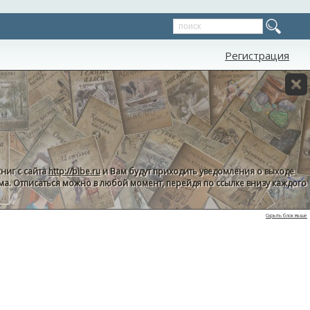
Регистрация
ниг с сайта
http://bibe.ru
и Вам будут приходить уведомления о выходе
пама. Отписаться можно в любой момент, перейдя по ссылке внизу каждого
Скрыть блок выше