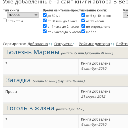
Уже добавленные на сайт книги автора В Ве
Тип книги
Время на чтение-прослушивание книги:
Жа
до 30 мин
от 5 до 10 часов
С текстом
от 30 мин до 1 часа
от 10 часов
от 1 часа до 2 часов
не определено
от 2 часов до 5 часов
любое
Сортировка:
Добавлено
↑
↓
Озвучено
↑
↓
Рейтинг диктора
↑
↓
Рейти
Болезнь Марины
(читать 25 мин.) (слушать 24 мин.)
?
Книга добавлена:
6 октября 2010
Загадка
(читать 10 мин.) (слушать 16 мин.)
Проза
Книга добавлена:
21 марта 2012
Гоголь в жизни
(читать 1 дн. 17 ч.)
?
Книга добавлена:
6 октября 2010