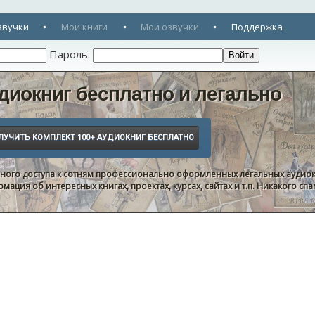
звучки
Мои книги
Мои озвучки
Поддержка
Пароль:
диокниг бесплатно и легально
нного доступа к сотням профессионально оформленных легальных аудиок
ация об интересных книгах, проектах, курсах, сайтах и т.п. Никакого с