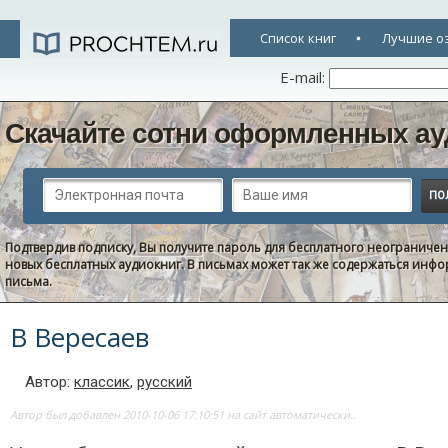
Список книг
Лучшие о
E-mail:
Скачайте сотни оформленных ау
Подтвердив подписку, Вы получите пароль для бесплатного неограниче
новых бесплатных аудиокниг. В письмах может так же содержаться информ
письма.
В Вересаев
Автор:
классик
,
русский
Автор был добавлен 2010-10-06 17:10:51 на сайт автоматически..