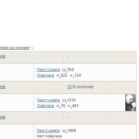
емя на чтение
↑
↓
аев
-
Текст книги
759
Озвучка
622
124
аев
10
(5 голосов)
Текст книги
1315
Озвучка
70
441
аев
-
Текст книги
1858
Нет озвучки