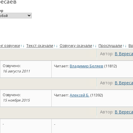
ресаев
нр
нг озвучки
↑
↓
Текст скачали
↑
↓
Озвучку скачали
↑
↓
Прослушали
↑
↓
Вр
Автор:
В Верес
Озвучено:
Читает:
Владимир Беляев
(11812)
16 августа 2011
Автор:
В Верес
Озвучено:
Читает:
Алексей Б.
(11392)
15 ноября 2015
Автор:
В Верес
-
-