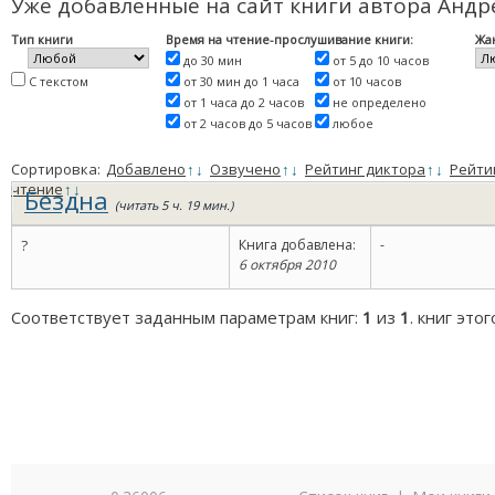
Уже добавленные на сайт книги автора Андр
Тип книги
Время на чтение-прослушивание книги:
Жа
до 30 мин
от 5 до 10 часов
С текстом
от 30 мин до 1 часа
от 10 часов
от 1 часа до 2 часов
не определено
от 2 часов до 5 часов
любое
Сортировка:
Добавлено
↑
↓
Озвучено
↑
↓
Рейтинг диктора
↑
↓
Рейти
чтение
↑
↓
Бездна
(читать 5 ч. 19 мин.)
?
Книга добавлена:
-
6 октября 2010
Соответствует заданным параметрам книг:
1
из
1
. книг это