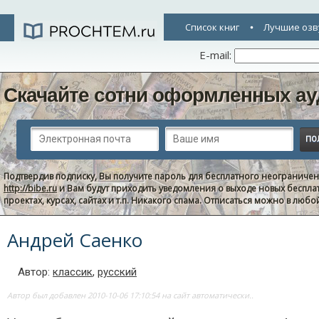
Список книг
Лучшие озв
E-mail:
Скачайте сотни оформленных ау
Подтвердив подписку, Вы получите пароль для бесплатного неограниче
http://bibe.ru
и Вам будут приходить уведомления о выходе новых беспла
проектах, курсах, сайтах и т.п. Никакого спама. Отписаться можно в люб
Андрей Саенко
Автор:
классик
,
русский
Автор был добавлен 2010-10-06 17:10:54 на сайт автоматически..