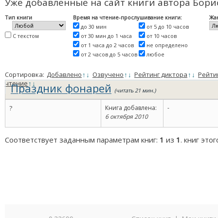
Уже добавленные на сайт книги автора Бори
Тип книги
Время на чтение-прослушивание книги:
Жа
до 30 мин
от 5 до 10 часов
С текстом
от 30 мин до 1 часа
от 10 часов
от 1 часа до 2 часов
не определено
от 2 часов до 5 часов
любое
Сортировка:
Добавлено
↑
↓
Озвучено
↑
↓
Рейтинг диктора
↑
↓
Рейти
чтение
↑
↓
Праздник фонарей
(читать 21 мин.)
?
Книга добавлена:
-
6 октября 2010
Соответствует заданным параметрам книг:
1
из
1
. книг это