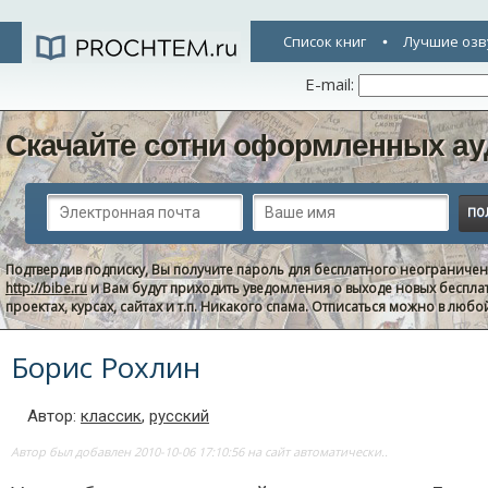
Список книг
Лучшие озв
E-mail:
Скачайте сотни оформленных ау
Подтвердив подписку, Вы получите пароль для бесплатного неограниче
http://bibe.ru
и Вам будут приходить уведомления о выходе новых беспла
проектах, курсах, сайтах и т.п. Никакого спама. Отписаться можно в люб
Борис Рохлин
Автор:
классик
,
русский
Автор был добавлен 2010-10-06 17:10:56 на сайт автоматически..