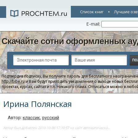
Список книг
Лучшие озв
E-mail:
Скачайте сотни оформленных ау
Подтвердив подписку, Вы получите пароль для бесплатного неограниче
http://bibe.ru
и Вам будут приходить уведомления о выходе новых беспла
проектах, курсах, сайтах и т.п. Никакого спама. Отписаться можно в люб
Ирина Полянская
Автор:
классик
,
русский
Автор был добавлен 2010-10-06 17:10:57 на сайт автоматически..