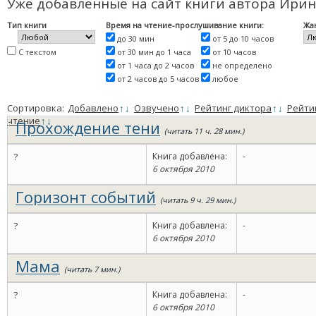
Уже добавленные на сайт книги автора Ирин
Тип книги
Время на чтение-прослушивание книги:
Жа
до 30 мин
от 5 до 10 часов
С текстом
от 30 мин до 1 часа
от 10 часов
от 1 часа до 2 часов
не определено
от 2 часов до 5 часов
любое
Сортировка:
Добавлено
↑
↓
Озвучено
↑
↓
Рейтинг диктора
↑
↓
Рейти
чтение
↑
↓
Прохождение тени
(читать 11 ч. 28 мин.)
?
Книга добавлена:
-
6 октября 2010
Горизонт событий
(читать 9 ч. 29 мин.)
?
Книга добавлена:
-
6 октября 2010
Мама
(читать 7 мин.)
?
Книга добавлена:
-
6 октября 2010