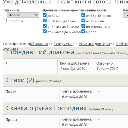
Уже добавленные на сайт книги автора Рай
Тип книги
Время на чтение-прослушивание книги:
Жа
до 30 мин
от 5 до 10 часов
С текстом
от 30 мин до 1 часа
от 10 часов
от 1 часа до 2 часов
не определено
от 2 часов до 5 часов
любое
Сортировка:
Добавлено
↑
↓
Озвучено
↑
↓
Рейтинг диктора
↑
↓
Рейти
чтение
↑
↓
Победивший дракона
(читать 11 мин.) (слушать 11 мин.)
?
Книга добавлена:
Озвучено:
7 октября 2010
6 июня 2017
Стихи (2)
(читать 12 мин.)
Поэзия
Книга добавлена:
-
6 октября 2010
Сказка о руках Господних
(читать 21 мин.)
Проза
Книга добавлена:
-
6 октября 2010