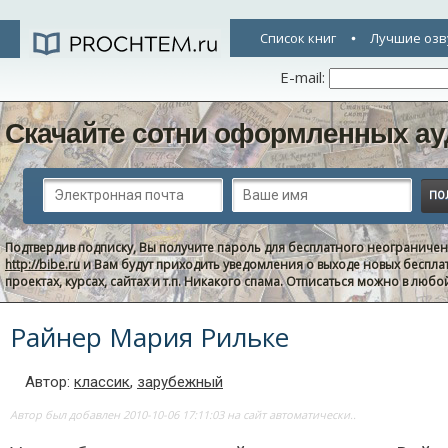
Список книг
Лучшие озв
E-mail:
Скачайте сотни оформленных ау
Подтвердив подписку, Вы получите пароль для бесплатного неограниче
http://bibe.ru
и Вам будут приходить уведомления о выходе новых беспла
проектах, курсах, сайтах и т.п. Никакого спама. Отписаться можно в люб
Райнер Мария Рильке
Автор:
классик
,
зарубежный
Автор был добавлен 2010-10-06 17:11:03 на сайт автоматически..