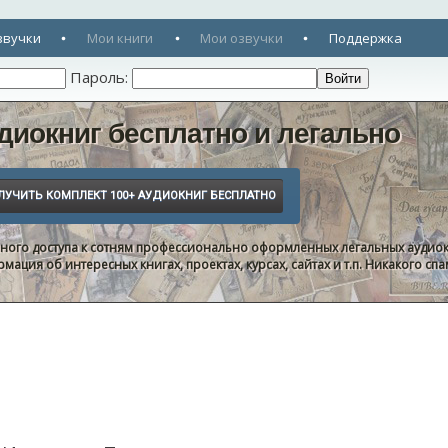
звучки
Мои книги
Мои озвучки
Поддержка
Пароль:
диокниг бесплатно и легально
нного доступа к сотням профессионально оформленных легальных аудиок
ация об интересных книгах, проектах, курсах, сайтах и т.п. Никакого с