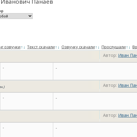
н Иванович Панаев
нр
нг озвучки
↑
↓
Текст скачали
↑
↓
Озвучку скачали
↑
↓
Прослушали
↑
↓
Вр
Автор:
Иван Па
-
-
Автор:
Иван Па
н.)
-
-
Автор:
Иван Па
-
-