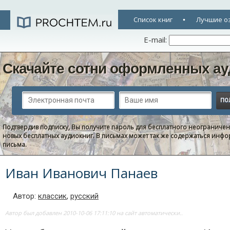
Список книг
Лучшие о
E-mail:
Скачайте сотни оформленных ау
Подтвердив подписку, Вы получите пароль для бесплатного неограниче
новых бесплатных аудиокниг. В письмах может так же содержаться информ
письма.
Иван Иванович Панаев
Автор:
классик
,
русский
Автор был добавлен 2010-10-06 17:11:10 на сайт автоматически..