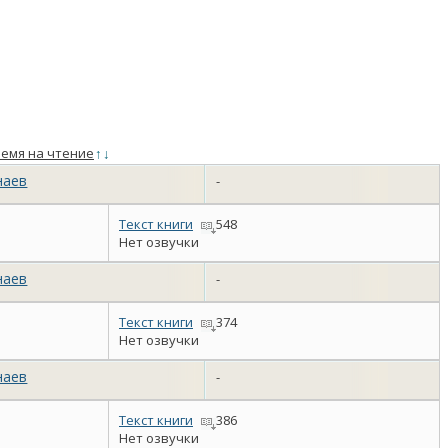
емя на чтение
↑
↓
наев
-
Текст книги
548
Нет озвучки
наев
-
Текст книги
374
Нет озвучки
наев
-
Текст книги
386
Нет озвучки