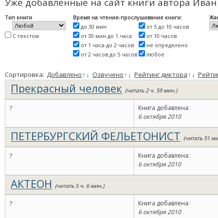
Уже добавленные на сайт книги автора Ива
Тип книги
Время на чтение-прослушивание книги:
Жа
до 30 мин
от 5 до 10 часов
С текстом
от 30 мин до 1 часа
от 10 часов
от 1 часа до 2 часов
не определено
от 2 часов до 5 часов
любое
Сортировка:
Добавлено
↑
↓
Озвучено
↑
↓
Рейтинг диктора
↑
↓
Рейти
Прекрасный человек
(читать 2 ч. 59 мин.)
?
Книга добавлена:
6 октября 2010
ПЕТЕРБУРГСКИЙ ФЕЛЬЕТОНИСТ
(читать 51 ми
?
Книга добавлена:
6 октября 2010
АКТЕОН
(читать 5 ч. 6 мин.)
?
Книга добавлена:
6 октября 2010