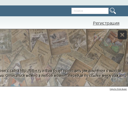
Регистрация
ниг с сайта
http://bibe.ru
и Вам будут приходить уведомления о выходе
пама. Отписаться можно в любой момент, перейдя по ссылке внизу каждого
Скрыть блок выше