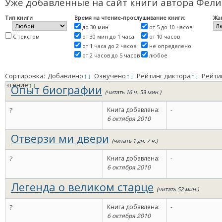
Уже добавленные на сайт книги автора Фели
Тип книги
Время на чтение-прослушивание книги:
Жа
до 30 мин
от 5 до 10 часов
С текстом
от 30 мин до 1 часа
от 10 часов
от 1 часа до 2 часов
не определено
от 2 часов до 5 часов
любое
Сортировка:
Добавлено
↑
↓
Озвучено
↑
↓
Рейтинг диктора
↑
↓
Рейти
чтение
↑
↓
Опыт биографии
(читать 16 ч. 53 мин.)
?
Книга добавлена:
-
6 октября 2010
Отверзи ми двери
(читать 1 дн. 7 ч.)
?
Книга добавлена:
-
6 октября 2010
Легенда о великом старце
(читать 52 мин.)
?
Книга добавлена:
-
6 октября 2010