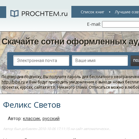
Список книг
Лучшие озв
E-mail:
Скачайте сотни оформленных ау
Подтвердив подписку, Вы получите пароль для бесплатного неограниче
http://bibe.ru
и Вам будут приходить уведомления о выходе новых беспла
проектах, курсах, сайтах и т.п. Никакого спама. Отписаться можно в люб
Феликс Светов
Автор:
классик
,
русский
Автор был добавлен 2010-10-06 17:11:15 на сайт автоматически..